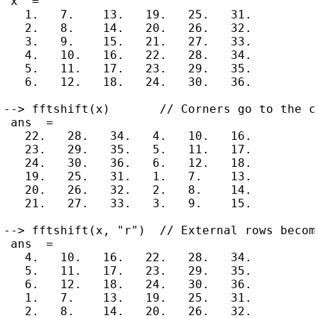
 x  =

   1.   7.    13.   19.   25.   31.

   2.   8.    14.   20.   26.   32.

   3.   9.    15.   21.   27.   33.

   4.   10.   16.   22.   28.   34.

   5.   11.   17.   23.   29.   35.

   6.   12.   18.   24.   30.   36.

--> fftshift(x)       // Corners go to the ce
 ans  =

   22.   28.   34.   4.   10.   16.

   23.   29.   35.   5.   11.   17.

   24.   30.   36.   6.   12.   18.

   19.   25.   31.   1.   7.    13.

   20.   26.   32.   2.   8.    14.

   21.   27.   33.   3.   9.    15.

--> fftshift(x, "r")  // External rows become
 ans  =

   4.   10.   16.   22.   28.   34.

   5.   11.   17.   23.   29.   35.

   6.   12.   18.   24.   30.   36.

   1.   7.    13.   19.   25.   31.

   2.   8.    14.   20.   26.   32.
