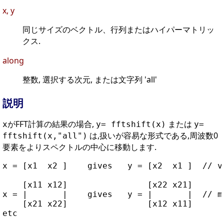
x, y
同じサイズのベクトル、行列またはハイパーマトリッ
クス.
along
整数, 選択する次元, または文字列 'all'
説明
がFFT計算の結果の場合,
または
x
y= fftshift(x)
y=
は,扱いが容易な形式である,周波数0
fftshift(x,"all")
要素をよりスペクトルの中心に移動します.
x = [x1  x2 ]    gives   y = [x2  x1 ]  // ve
    [x11 x12]                [x22 x21]

x = |       |    gives   y = |       |  // ma
    [x21 x22]                [x12 x11]
