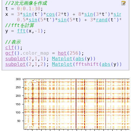
//2次元画像を作成
t
=
0
:
0.1
:
30
;
x
=
3
*
sin
(
t
'
)
*
cos
(
2
*
t
)
+
8
*
sin
(
3
*
t
'
)
*
sin
(
5
*
0.5
*
sin
(
5
*
t
'
)
*
sin
(
5
*
t
)
+
3
*
rand
(
t
'
)
*
ran
//fftを計算
y
=
fft
(
x
,
-
1
)
;
//表示
clf
(
)
;
gcf
(
)
.
color_map
=
hot
(
256
)
;
subplot
(
2
,
1
,
1
)
;
Matplot
(
abs
(
y
)
)
subplot
(
2
,
1
,
2
)
;
Matplot
(
fftshift
(
abs
(
y
)
)
)