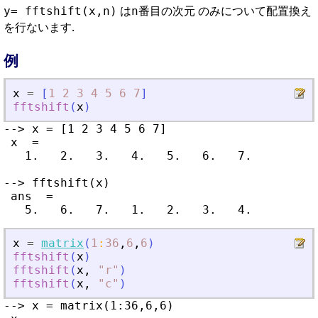
は
番目の次元 のみについて配置換え
y= fftshift(x,n)
n
を行ないます.
例
x
=
[
1
2
3
4
5
6
7
]
fftshift
(
x
)
--> x = [1 2 3 4 5 6 7]

 x  =

   1.   2.   3.   4.   5.   6.   7.

--> fftshift(x)

 ans  =

x
=
matrix
(
1
:
36
,
6
,
6
)
fftshift
(
x
)
fftshift
(
x
,
"
r
"
)
fftshift
(
x
,
"
c
"
)
--> x = matrix(1:36,6,6)
