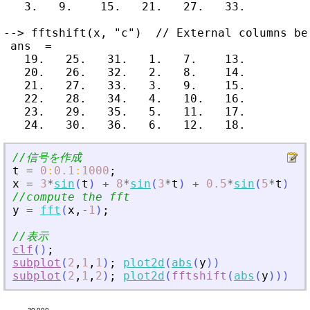
   3.   9.    15.   21.   27.   33.

--> fftshift(x, "c")  // External columns bec
 ans  =

   19.   25.   31.   1.   7.    13.

   20.   26.   32.   2.   8.    14.

   21.   27.   33.   3.   9.    15.

   22.   28.   34.   4.   10.   16.

   23.   29.   35.   5.   11.   17.

//信号を作成
t
=
0
:
0.1
:
1000
;
x
=
3
*
sin
(
t
)
+
8
*
sin
(
3
*
t
)
+
0.5
*
sin
(
5
*
t
)
+
//compute the fft
y
=
fft
(
x
,
-
1
)
;
//表示
clf
(
)
;
subplot
(
2
,
1
,
1
)
;
plot2d
(
abs
(
y
)
)
subplot
(
2
,
1
,
2
)
;
plot2d
(
fftshift
(
abs
(
y
)
)
)