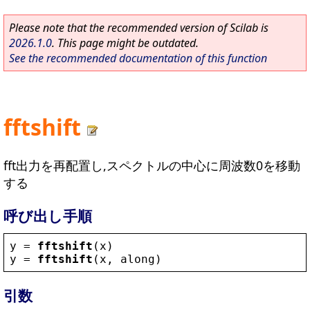
Please note that the recommended version of Scilab is
2026.1.0
. This page might be outdated.
See the recommended documentation of this function
fftshift
fft出力を再配置し,スペクトルの中心に周波数0を移動
する
呼び出し手順
y
 = 
fftshift
(
x
)
y
 = 
fftshift
(
x
, 
along
)
引数