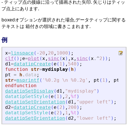
- ティップ点の接線に沿って描画された矢印. 矢じりはティッ
プ点上にあります.
boxedオプションが選択された場合,データティップに関する
テキストは 箱付きの領域に書きこまれます.
例
x
=
linspace
(
-
20
,
20
,
1000
)
;
clf
(
)
;
e
=
plot
(
x
,
sinc
(
x
)
,
x
,
sinc
(
x
.^
2
)
)
;
d1
=
datatipCreate
(
e
(
1
)
,
540
)
;
function
str
=
mydisplay
(
h
)
pt
=
h
.
data
;
str
=
msprintf
(
'
%0.2g \n %0.2g
'
,
pt
(
1
)
,
pt
(
2
)
endfunction
datatipSetDisplay
(
d1
,
"
mydisplay
"
)
datatipSetStyle
(
e
(
1
)
,
2
,
%f
)
datatipSetOrientation
(
d1
,
"
upper left
"
)
;
d2
=
datatipCreate
(
e
(
2
)
,
200
)
;
datatipSetStyle
(
e
(
2
)
,
1
,
%t
)
datatipSetOrientation
(
d2
,
"
lower left
"
)
;