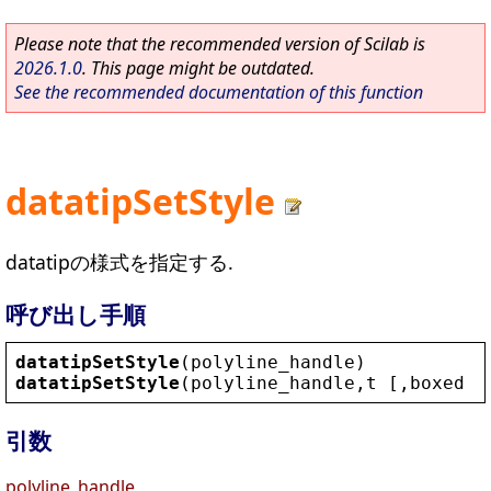
Please note that the recommended version of Scilab is
2026.1.0
. This page might be outdated.
See the recommended documentation of this function
datatipSetStyle
datatipの様式を指定する.
呼び出し手順
datatipSetStyle
(
polyline_handle
)
datatipSetStyle
(
polyline_handle
,
t
 [,
boxed
 [
引数
polyline_handle