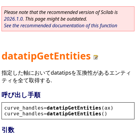
Please note that the recommended version of Scilab is
2026.1.0
. This page might be outdated.
See the recommended documentation of this function
datatipGetEntities
指定した軸においてdatatipsを互換性があるエンティ
ティを全て取得する.
呼び出し手順
curve_handles
=
datatipGetEntities
(
ax
)
curve_handles
=
datatipGetEntities
()
引数