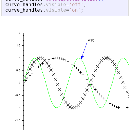
curve_handles
.
visible
=
'
off
'
;
curve_handles
.
visible
=
'
on
'
;