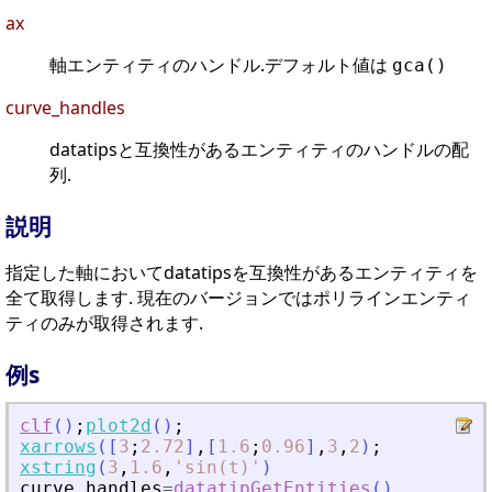
ax
軸エンティティのハンドル.デフォルト値は
gca()
curve_handles
datatipsと互換性があるエンティティのハンドルの配
列.
説明
指定した軸においてdatatipsを互換性があるエンティティを
全て取得します. 現在のバージョンではポリラインエンティ
ティのみが取得されます.
例s
clf
(
)
;
plot2d
(
)
;
xarrows
(
[
3
;
2.72
]
,
[
1.6
;
0.96
]
,
3
,
2
)
;
xstring
(
3
,
1.6
,
'
sin(t)
'
)
curve_handles
=
datatipGetEntities
(
)