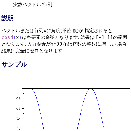
実数ベクトル/行列
説明
ベクトルまたは行列
に角度(単位:度)が 指定されると,
x
は各要素の余弦となります. 結果は
の範囲
cosd
(
x
)
[-1 1]
となります. 入力要素が
(
は奇数の整数)に等しい 場合,
n*90
n
結果は完全にゼロとなります.
サンプル