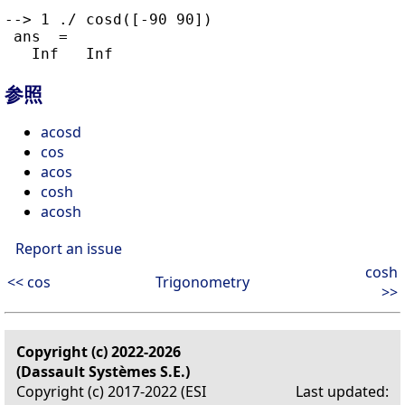
--> 1 ./ cosd([-90 90])

 ans  =

参照
acosd
cos
acos
cosh
acosh
Report an issue
cosh
<< cos
Trigonometry
>>
Copyright (c) 2022-2026
(Dassault Systèmes S.E.)
Copyright (c) 2017-2022 (ESI
Last updated: