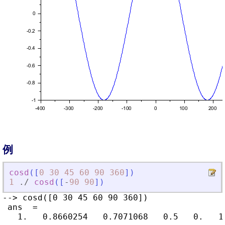
例
cosd
(
[
0
30
45
60
90
360
]
)
1
./
cosd
(
[
-
90
90
]
)
--> cosd([0 30 45 60 90 360])

 ans  =

   1.   0.8660254   0.7071068   0.5   0.   1.