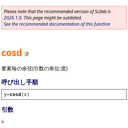
Please note that the recommended version of Scilab is
2026.1.0
. This page might be outdated.
See the recommended documentation of this function
cosd
要素毎の余弦(引数の単位:度)
呼び出し手順
y
=
cosd
(
x
)
引数
x