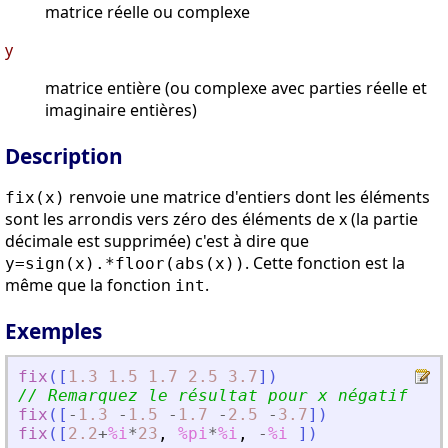
matrice réelle ou complexe
y
matrice entière (ou complexe avec parties réelle et
imaginaire entières)
Description
renvoie une matrice d'entiers dont les éléments
fix(x)
sont les arrondis vers zéro des éléments de x (la partie
décimale est supprimée) c'est à dire que
. Cette fonction est la
y=sign(x).*floor(abs(x))
même que la fonction
.
int
Exemples
fix
(
[
1.3
1.5
1.7
2.5
3.7
]
)
// Remarquez le résultat pour x négatif
fix
(
[
-
1.3
-
1.5
-
1.7
-
2.5
-
3.7
]
)
fix
(
[
2.2
+
%i
*
23
,
%pi
*
%i
,
-
%i
]
)