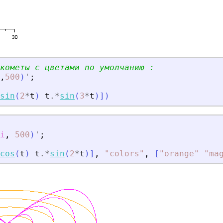
кометы с цветами по умолчанию :
,
500
)
'
;
sin
(
2
*
t
)
t
.*
sin
(
3
*
t
)
]
)
i
,
500
)
'
;
cos
(
t
)
t
.*
sin
(
2
*
t
)
]
,
"
colors
"
,
[
"
orange
"
"
ma