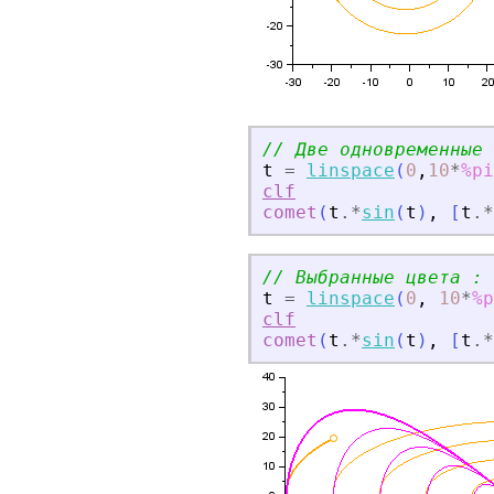
// Две одновременные 
t
=
linspace
(
0
,
10
*
%pi
clf
comet
(
t
.*
sin
(
t
)
,
[
t
.*
// Выбранные цвета :
t
=
linspace
(
0
,
10
*
%p
clf
comet
(
t
.*
sin
(
t
)
,
[
t
.*