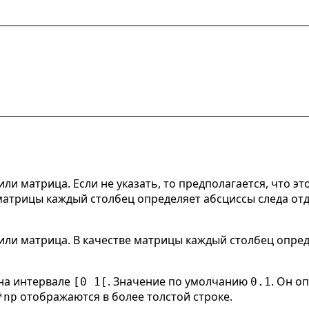
ли матрица. Если не указать, то предполагается, что эт
е матрицы каждый столбец определяет абсциссы следа от
или матрица. В качестве матрицы каждый столбец опред
на интервале
. Значение по умолчанию
. Он о
[0 1[
0.1
отображаются в более толстой строке.
*np