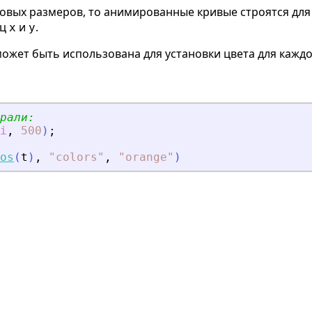
овых размеров, то анимированные кривые строятся дл
иц
и
.
x
y
ожет быть использована для установки цвета для каждо
рали:
i
,
500
)
;
os
(
t
)
,
"
colors
"
,
"
orange
"
)