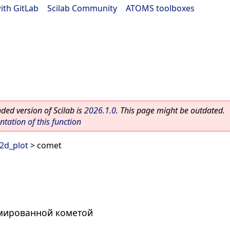
ith GitLab
|
Scilab Community
|
ATOMS toolboxes
ed version of Scilab is
2026.1.0
. This page might be outdated.
ation of this function
2d_plot
> comet
мированной кометой