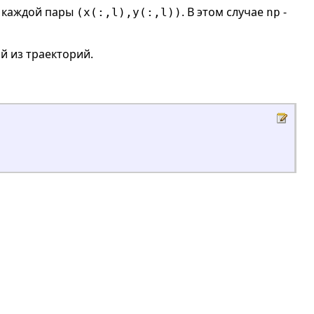
я каждой пары
. В этом случае
-
(x(:,l),y(:,l))
np
й из траекторий.