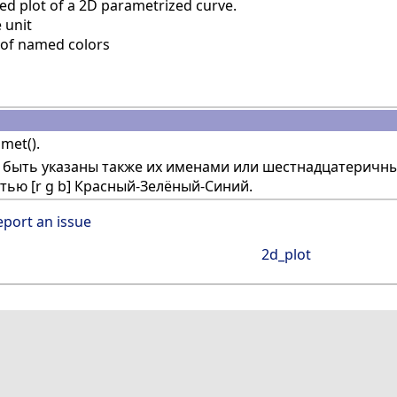
d plot of a 2D parametrized curve.
 unit
 of named colors
met().
т быть указаны также их именами или шестнадцатерич
тью [r g b] Красный-Зелёный-Синий.
eport an issue
2d_plot