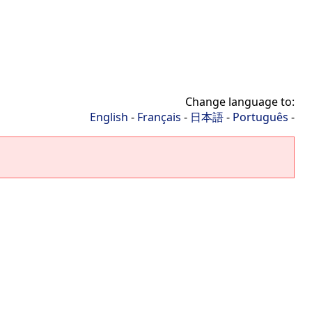
Change language to:
English
-
Français
-
日本語
-
Português
-