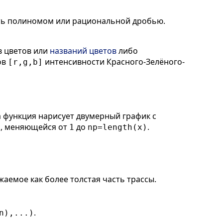
ть полиномом или рациональной дробью.
 цветов или
названий цветов
либо
ов
интенсивности Красного-Зелёного-
[r,g,b]
а функция нарисует двумерный график с
, меняющейся от
до
.
k
1
np=length(x)
аемое как более толстая часть трассы.
.
n),...)