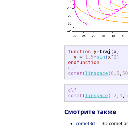
function
y
=
traj
(
x
)
y
=
1.5
*
sin
(
x
^
2
)
endfunction
clf
comet
(
linspace
(
0
,
5
,
50
clf
comet
(
linspace
(
-
2
,
4
,
5
Смотрите также
comet3d
— 3D comet an