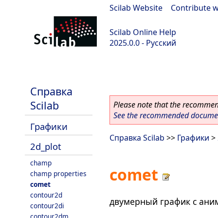
Scilab Website
|
Contribute w
Scilab Online Help
2025.0.0 - Русский
scilab-branch-2025.0
Справка
Scilab
Please note that the recommend
See the recommended document
Графики
Справка Scilab
>>
Графики
>
2d_plot
champ
comet
champ properties
comet
contour2d
двумерный график с ани
contour2di
contour2dm