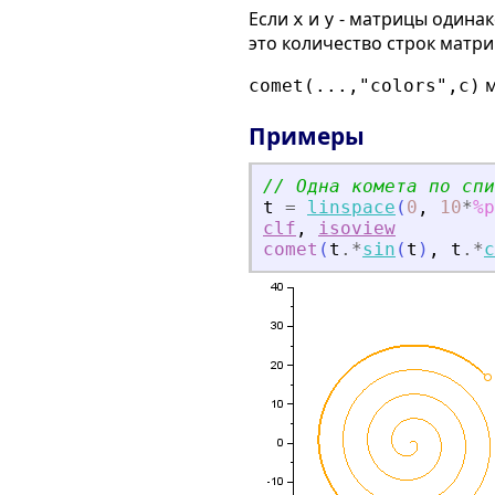
Если
и
- матрицы одинак
x
y
это количество строк матр
м
comet(...,"colors",c)
Примеры
// Одна комета по спи
t
=
linspace
(
0
,
10
*
%p
clf
,
isoview
comet
(
t
.*
sin
(
t
)
,
t
.*
c