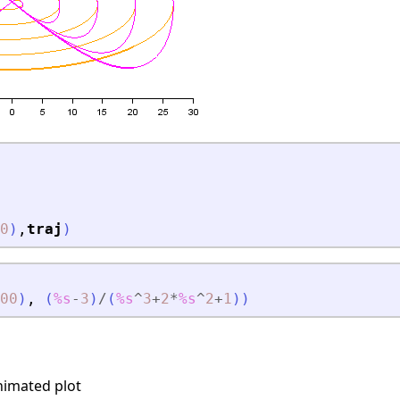
0
)
,
traj
)
00
)
,
(
%s
-
3
)
/
(
%s
^
3
+
2
*
%s
^
2
+
1
)
)
imated plot