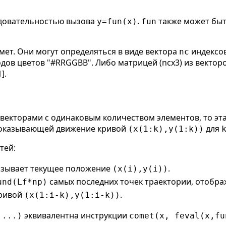
ледовательностью вызова
.
также может бы
y=fun(x)
fun
мет. Они могут определяться в виде вектора
индексов
nc
дов цветов "#RRGGBB". Либо матрицей (ncx3) из вектор
].
векторами с одинаковым количеством элементов, то эт
показывающей движение кривой
для
(x(1:k),y(1:k))
тей:
казывает текущее положение
.
(x(i),y(i))
самых последних точек траектории, отображ
und(Lf*np)
кривой
.
(x(1:i-k),y(1:i-k))
эквивалентна инструкции
,...)
comet(x, feval(x,fu