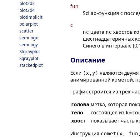
plot2d3
fun
plot2d4
Scilab-функция с пос
plotimplicit
polarplot
c
scatter
цвета
хвостов ко
nc
nc
semilogx
шестнадцатеричных ко
semilogy
Синего в интервале [0,1
Sfgrayplot
Sgrayplot
Описание
stackedplot
Если
являются двумя 
(x,y)
анимированной кометой, 
График строится из трёх час
голова
метка, которая по
тело
состоящее из
k=ro
хвост
показывает часть 
Инструкция
comet(x, fun