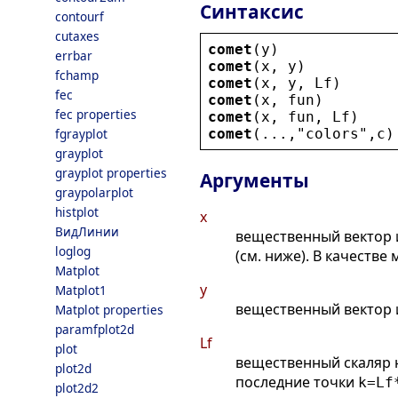
Синтаксис
contourf
cutaxes
comet
(
y
)
errbar
comet
(
x
, 
y
)
fchamp
comet
(
x
, 
y
, 
Lf
)
fec
comet
(
x
, 
fun
)
fec properties
comet
(
x
, 
fun
, 
Lf
)
comet
(...,
"
colors
"
,
c
)
fgrayplot
grayplot
grayplot properties
Аргументы
graypolarplot
histplot
x
ВидЛинии
вещественный вектор и
loglog
(см. ниже). В качеств
Matplot
y
Matplot1
вещественный вектор 
Matplot properties
paramfplot2d
Lf
plot
вещественный скаляр 
plot2d
последние точки
k=Lf
plot2d2