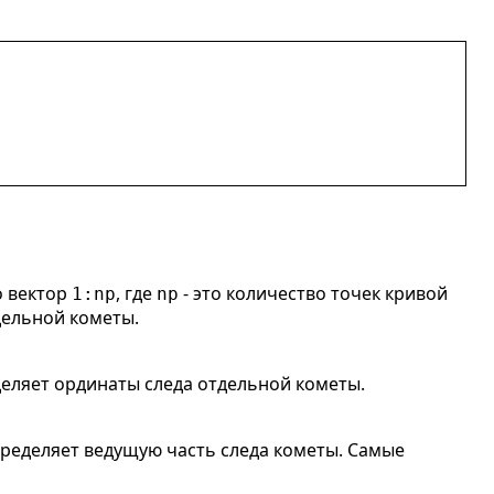
о вектор
, где
- это количество точек кривой
1:np
np
дельной кометы.
еляет ординаты следа отдельной кометы.
пределяет ведущую часть следа кометы. Самые