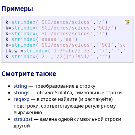
Примеры
k
=
strindex
(
'
SCI/demos/scicos
'
,
'
/
'
)
k
=
strindex
(
'
SCI/demos/scicos
'
,
'
SCI/
'
)
k
=
strindex
(
'
SCI/demos/scicos
'
,
'
!
'
)
k
=
strindex
(
'
aaaaa
'
,
'
aa
'
)
k
=
strindex
(
'
SCI/demos/scicos
'
,
[
'
SCI
'
,
'
sci
'
]
[
k
,
w
]
=
strindex
(
'
1+3*abc/2.33
'
,
[
'
+
'
,
'
-
'
,
'
*
'
,
k
=
strindex
(
'
2
'
,
'
/2(]*)?$\1/
'
,
'
r
'
)
Смотрите также
string
— преобразование в строку
strings
— объект Scilab'а, символьные строки
regexp
— в строке найдите (и распакуйте)
подстроки, соответствующие регулярному
выражению
strsubst
— замена одной символьной строки
другой