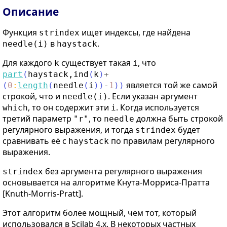
Описание
Функция
ищет индексы, где найдена
strindex
в
.
needle(i)
haystack
Для каждого
существует такая
, что
k
i
part
(
haystack
,
ind
(
k
)
+
является той же самой
(
0
:
length
(
needle
(
i
)
)
-
1
)
)
строкой, что и
. Если указан аргумент
needle(i)
, то он содержит эти
. Когда используется
which
i
третий параметр
, то
должна быть строкой
"r"
needle
регулярного выражения, и тогда
будет
strindex
сравнивать её с
по правилам регулярного
haystack
выражения.
без аргумента регулярного выражения
strindex
основывается на алгоритме Кнута-Морриса-Пратта
[Knuth-Morris-Pratt].
Этот алгоритм более мощный, чем тот, который
использовался в Scilab 4.x. В некоторых частных