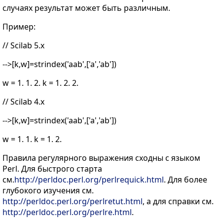
случаях результат может быть различным.
Пример:
// Scilab 5.x
-->[k,w]=strindex('aab',['a','ab'])
w = 1. 1. 2. k = 1. 2. 2.
// Scilab 4.x
-->[k,w]=strindex('aab',['a','ab'])
w = 1. 1. k = 1. 2.
Правила регулярного выражения сходны с языком
Perl. Для быстрого старта
см.
http://perldoc.perl.org/perlrequick.html
. Для более
глубокого изучения см.
http://perldoc.perl.org/perlretut.html
, а для справки см.
http://perldoc.perl.org/perlre.html
.