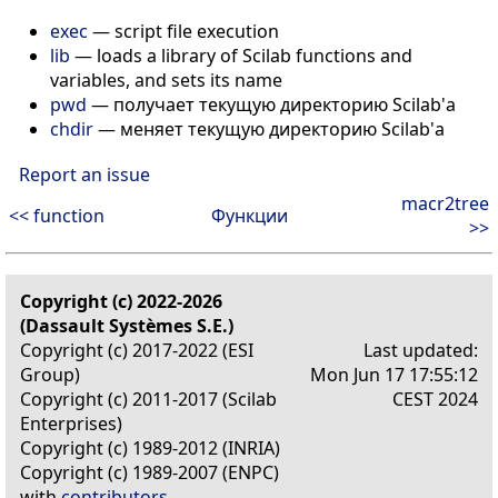
exec
— script file execution
lib
— loads a library of Scilab functions and
variables, and sets its name
pwd
— получает текущую директорию Scilab'а
chdir
— меняет текущую директорию Scilab'а
Report an issue
macr2tree
<< function
Функции
>>
Copyright (c) 2022-2026
(Dassault Systèmes S.E.)
Copyright (c) 2017-2022 (ESI
Last updated:
Group)
Mon Jun 17 17:55:12
Copyright (c) 2011-2017 (Scilab
CEST 2024
Enterprises)
Copyright (c) 1989-2012 (INRIA)
Copyright (c) 1989-2007 (ENPC)
with
contributors