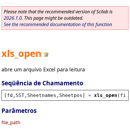
Please note that the recommended version of Scilab is
2026.1.0
. This page might be outdated.
See the recommended documentation of this function
xls_open
abre um arquivo Excel para leitura
Seqüência de Chamamento
[
fd
,
SST
,
Sheetnames
,
Sheetpos
] = 
xls_open
(
fil
Parâmetros
file_path