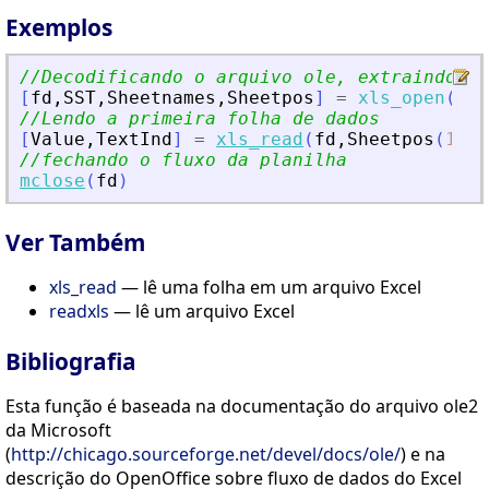
Exemplos
//Decodificando o arquivo ole, extraindo e 
[
fd
,
SST
,
Sheetnames
,
Sheetpos
]
=
xls_open
(
'
SC
//Lendo a primeira folha de dados
[
Value
,
TextInd
]
=
xls_read
(
fd
,
Sheetpos
(
1
)
)
//fechando o fluxo da planilha
mclose
(
fd
)
Ver Também
xls_read
— lê uma folha em um arquivo Excel
readxls
— lê um arquivo Excel
Bibliografia
Esta função é baseada na documentação do arquivo ole2
da Microsoft
(
http://chicago.sourceforge.net/devel/docs/ole/
) e na
descrição do OpenOffice sobre fluxo de dados do Excel