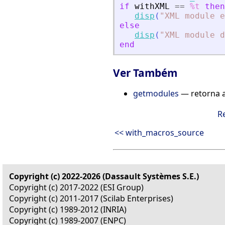
if
withXML
==
%t
then
disp
(
"
XML module e
else
disp
(
"
XML module d
end
Ver Também
getmodules
— retorna a
R
<< with_macros_source
Copyright (c) 2022-2026 (Dassault Systèmes S.E.)
Copyright (c) 2017-2022 (ESI Group)
Copyright (c) 2011-2017 (Scilab Enterprises)
Copyright (c) 1989-2012 (INRIA)
Copyright (c) 1989-2007 (ENPC)