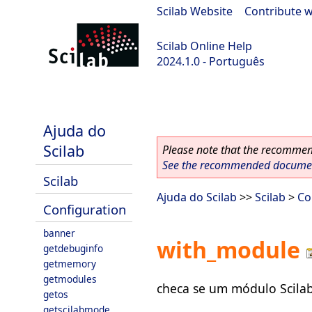
Scilab Website
|
Contribute w
Scilab Online Help
2024.1.0 - Português
scilab-2024.1.0
Ajuda do
Scilab
Please note that the recommend
See the recommended document
Scilab
Ajuda do Scilab
>>
Scilab
>
Co
Configuration
banner
with_module
getdebuginfo
getmemory
getmodules
checa se um módulo Scilab
getos
getscilabmode