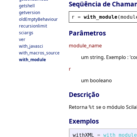
Seqüência de Chama
getshell
getversion
r
 = 
with_module
(
modul
oldEmptyBehaviour
recursionlimit
Parâmetros
sciargs
ver
module_name
with_javasci
with_macros_source
um string. Exemplo : 'co
with_module
r
um booleano
Descrição
Retorna
se o módulo Scilab
%t
Exemplos
withXML
=
with_module