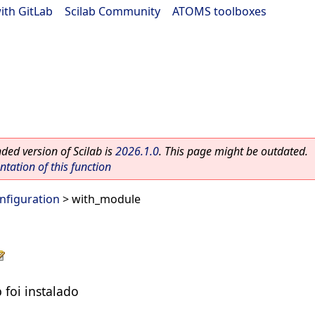
ith GitLab
|
Scilab Community
|
ATOMS toolboxes
ed version of Scilab is
2026.1.0
. This page might be outdated.
ation of this function
nfiguration
> with_module
 foi instalado