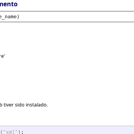
mento
e_name
)
re'
 tiver sido instalado.
(
"
xml
"
)
;