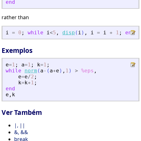
end
rather than
i
=
0
;
while
i
<
5
,
disp
(
i
)
,
i
=
i
+
1
;
end
Exemplos
e
=
1
;
a
=
1
;
k
=
1
;
while
norm
(
a
-
(
a
+
e
)
,
1
)
>
%eps
,
e
=
e
/
2
;
k
=
k
+
1
;
end
e
,
k
Ver Também
|, ||
&, &&
break