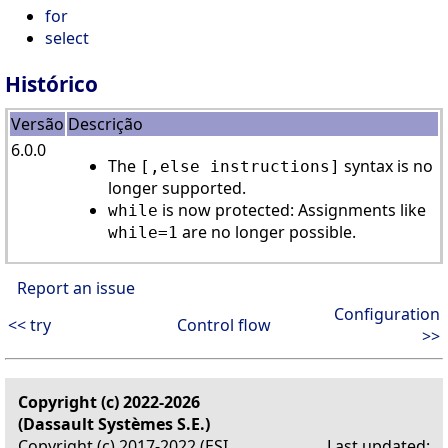
for
select
Histórico
Versão
Descrição
6.0.0
The
syntax is no
[,else instructions]
longer supported.
is now protected: Assignments like
while
are no longer possible.
while=1
Report an issue
Configuration
<< try
Control flow
>>
Copyright (c) 2022-2026
(Dassault Systèmes S.E.)
Copyright (c) 2017-2022 (ESI
Last updated: