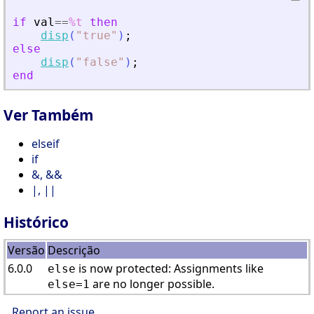
if
val
==
%t
then
disp
(
"
true
"
)
;
else
disp
(
"
false
"
)
;
end
Ver Também
elseif
if
&, &&
|, ||
Histórico
Versão
Descrição
6.0.0
is now protected: Assignments like
else
are no longer possible.
else=1
Report an issue