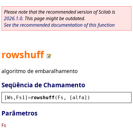
Please note that the recommended version of Scilab is
2026.1.0
. This page might be outdated.
See the recommended documentation of this function
rowshuff
algoritmo de embaralhamento
Seqüência de Chamamento
[
Ws
,
Fs1
]=
rowshuff
(
Fs
, [
alfa
])
Parâmetros
Fs