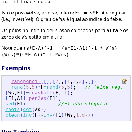
matriz
não-singular.
E1
Isto é possível se, e só se, o feixe
é regular
Fs = s*E-A
(i.e., invertível). O grau de
é igual ao índice do feixe.
Ws
Os pólos no infinito de
asão colocados para
e os
Fs
alfa
zeros de
estão em
.
Ws
alfa
Note que
(s*E-A)^-1 = (s*E1-A1)^-1 * W(s) =
(W(s)*(s*E-A))^-1 *W(s)
Exemplos
F
=
randpencil
(
[
]
,
[
2
]
,
[
1
,
2
,
3
]
,
[
]
)
;
F
=
rand
(
5
,
5
)
*
F
*
rand
(
5
,
5
)
;
// feixe regular
[
Ws
,
F1
]
=
rowshuff
(
F
,
-
1
)
;
[
E1
,
A1
]
=
pen2ea
(
F1
)
;
svd
(
E1
)
//E1 não-singular
roots
(
det
(
Ws
)
)
clean
(
inv
(
F
)
-
inv
(
F1
)
*
Ws
,
1.d-7
)
Ver Também