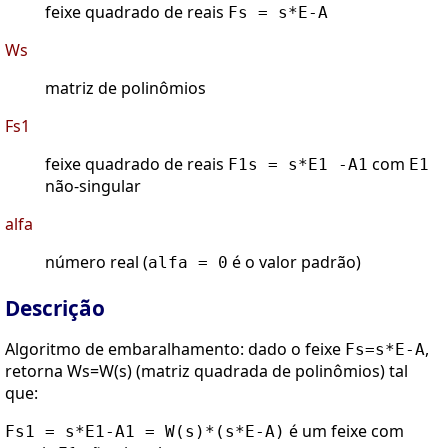
feixe quadrado de reais
Fs = s*E-A
Ws
matriz de polinômios
Fs1
feixe quadrado de reais
com
F1s = s*E1 -A1
E1
não-singular
alfa
número real (
é o valor padrão)
alfa = 0
Descrição
Algoritmo de embaralhamento: dado o feixe
,
Fs=s*E-A
retorna Ws=W(s) (matriz quadrada de polinômios) tal
que:
é um feixe com
Fs1 = s*E1-A1 = W(s)*(s*E-A)