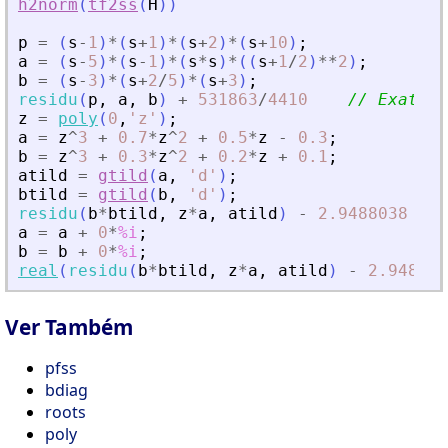
h2norm
(
tf2ss
(
H
)
)
p
=
(
s
-
1
)
*
(
s
+
1
)
*
(
s
+
2
)
*
(
s
+
10
)
;
a
=
(
s
-
5
)
*
(
s
-
1
)
*
(
s
*
s
)
*
(
(
s
+
1
/
2
)
**
2
)
;
b
=
(
s
-
3
)
*
(
s
+
2
/
5
)
*
(
s
+
3
)
;
residu
(
p
,
a
,
b
)
+
531863
/
4410
// Exato
z
=
poly
(
0
,
'
z
'
)
;
a
=
z
^
3
+
0.7
*
z
^
2
+
0.5
*
z
-
0.3
;
b
=
z
^
3
+
0.3
*
z
^
2
+
0.2
*
z
+
0.1
;
atild
=
gtild
(
a
,
'
d
'
)
;
btild
=
gtild
(
b
,
'
d
'
)
;
residu
(
b
*
btild
,
z
*
a
,
atild
)
-
2.9488038
/
a
=
a
+
0
*
%i
;
b
=
b
+
0
*
%i
;
real
(
residu
(
b
*
btild
,
z
*
a
,
atild
)
-
2.948803
Ver Também
pfss
bdiag
roots
poly