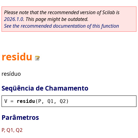
Please note that the recommended version of Scilab is
2026.1.0
. This page might be outdated.
See the recommended documentation of this function
residu
resíduo
Seqüência de Chamamento
V
 = 
residu
(
P
, 
Q1
, 
Q2
)
Parâmetros
P, Q1, Q2