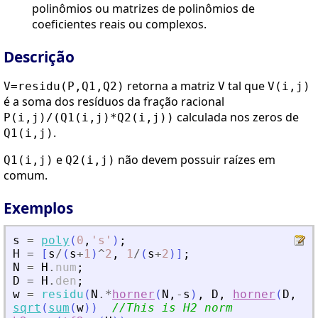
polinômios ou matrizes de polinômios de
coeficientes reais ou complexos.
Descrição
retorna a matriz
tal que
V=residu(P,Q1,Q2)
V
V(i,j)
é a soma dos resíduos da fração racional
calculada nos zeros de
P(i,j)/(Q1(i,j)*Q2(i,j))
.
Q1(i,j)
e
não devem possuir raízes em
Q1(i,j)
Q2(i,j)
comum.
Exemplos
s
=
poly
(
0
,
'
s
'
)
;
H
=
[
s
/
(
s
+
1
)
^
2
,
1
/
(
s
+
2
)
]
;
N
=
H
.
num
;
D
=
H
.
den
;
w
=
residu
(
N
.*
horner
(
N
,
-
s
)
,
D
,
horner
(
D
,
-
s
)
sqrt
(
sum
(
w
)
)
//This is H2 norm