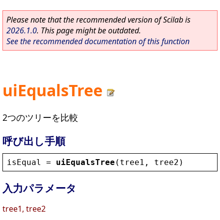
Please note that the recommended version of Scilab is
2026.1.0
. This page might be outdated.
See the recommended documentation of this function
uiEqualsTree
2つのツリーを比較
呼び出し手順
isEqual
 = 
uiEqualsTree
(
tree1
, 
tree2
)
入力パラメータ
tree1, tree2