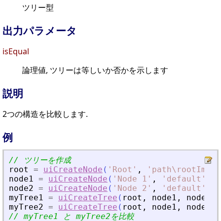
ツリー型
出力パラメータ
isEqual
論理値, ツリーは等しいか否かを示します
説明
2つの構造を比較します.
例
// ツリーを作成
root
=
uiCreateNode
(
'
Root
'
,
'
path\rootImage
node1
=
uiCreateNode
(
'
Node 1
'
,
'
default
'
,
'
node2
=
uiCreateNode
(
'
Node 2
'
,
'
default
'
,
'
myTree1
=
uiCreateTree
(
root
,
node1
,
node2
)
myTree2
=
uiCreateTree
(
root
,
node1
,
node2
)
// myTree1 と myTree2を比較