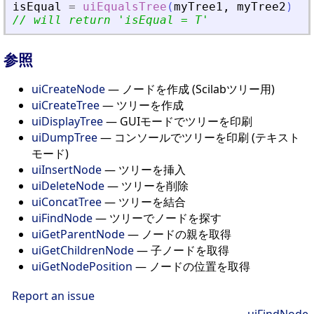
isEqual
=
uiEqualsTree
(
myTree1
,
myTree2
)
// will return 
'
isEqual = T
'
参照
uiCreateNode
— ノードを作成 (Scilabツリー用)
uiCreateTree
— ツリーを作成
uiDisplayTree
— GUIモードでツリーを印刷
uiDumpTree
— コンソールでツリーを印刷 (テキスト
モード)
uiInsertNode
— ツリーを挿入
uiDeleteNode
— ツリーを削除
uiConcatTree
— ツリーを結合
uiFindNode
— ツリーでノードを探す
uiGetParentNode
— ノードの親を取得
uiGetChildrenNode
— 子ノードを取得
uiGetNodePosition
— ノードの位置を取得
Report an issue
uiFindNode