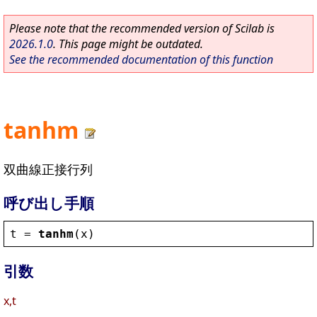
Please note that the recommended version of Scilab is
2026.1.0
. This page might be outdated.
See the recommended documentation of this function
tanhm
双曲線正接行列
呼び出し手順
t
 = 
tanhm
(
x
)
引数
x,t