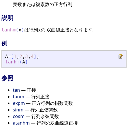
実数または複素数の正方行列
説明
は行列
の 双曲線正接となります.
tanhm
(
x
)
x
例
A
=
[
1
,
2
;
3
,
4
]
;
tanhm
(
A
)
参照
tan
— 正接
tanm
— 行列正接
expm
— 正方行列の指数関数
sinm
— 行列正弦関数
cosm
— 行列余弦関数
atanhm
— 行列の双曲線逆正接