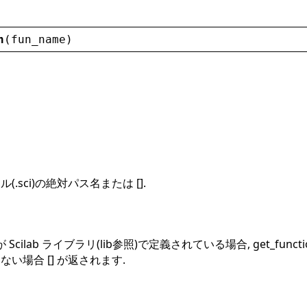
h
(
fun_name
)
.sci)の絶対パス名または [].
cilab ライブラリ(lib参照)で定義されている場合, get_fun
い場合 [] が返されます.