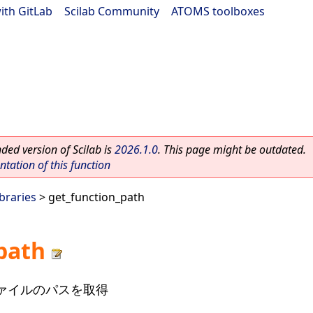
ith GitLab
|
Scilab Community
|
ATOMS toolboxes
ed version of Scilab is
2026.1.0
. This page might be outdated.
ation of this function
ibraries
> get_function_path
path
ァイルのパスを取得