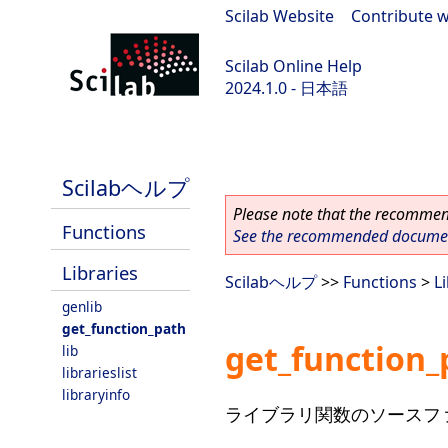
Scilab Website
|
Contribute w
Scilab Online Help
2024.1.0 - 日本語
scilab-2024.1.0
Scilabヘルプ
Please note that the recommend
Functions
See the recommended document
Libraries
Scilabヘルプ
>>
Functions
>
L
genlib
get_function_path
get_function_
lib
librarieslist
libraryinfo
ライブラリ関数のソースフ