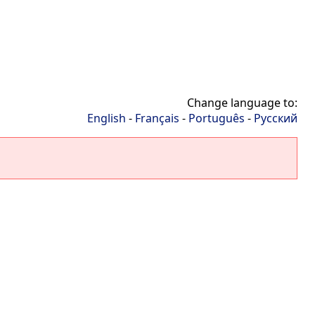
Change language to:
English
-
Français
-
Português
-
Русский