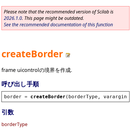
Please note that the recommended version of Scilab is
2026.1.0
. This page might be outdated.
See the recommended documentation of this function
createBorder
frame uicontrolの境界を作成.
呼び出し手順
border
 = 
createBorder
(
borderType
, 
varargin
)
引数
borderType