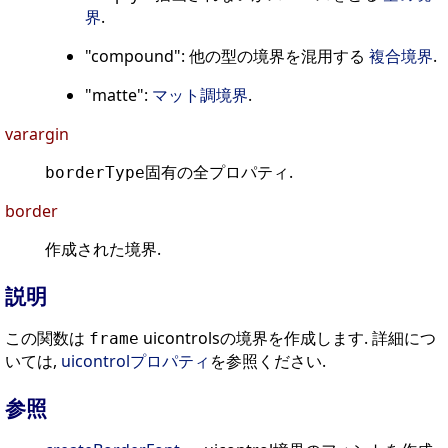
界
.
"compound": 他の型の境界を混用する
複合境界
.
"matte":
マット調境界
.
varargin
固有の全プロパティ.
borderType
border
作成された境界.
説明
この関数は
uicontrolsの境界を作成します. 詳細につ
frame
いては,
uicontrolプロパティ
を参照ください.
参照