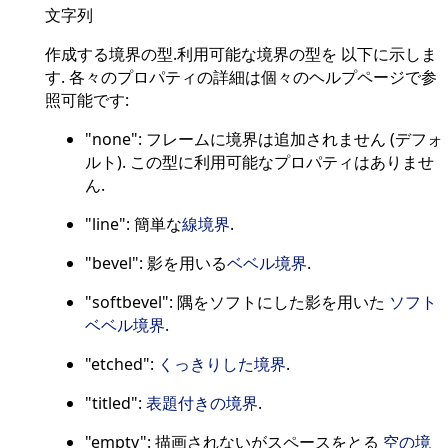
文字列
作成する境界の型.利用可能な境界の型を 以下に示しま
す. 各々のプロパティの詳細は個々のヘルプページで参
照可能です:
"none": フレームに境界は追加されません (デフォ
ルト). この型に利用可能なプロパティはありませ
ん.
"line": 簡単な
線境界
.
"bevel": 影を用いる
ベベル境界
.
"softbevel": 隅をソフトにした影を用いた
ソフト
ベベル境界
.
"etched":
くっきりした境界
.
"titled":
表題付きの境界
.
"empty": 描画されないがスペースをとる
空の境