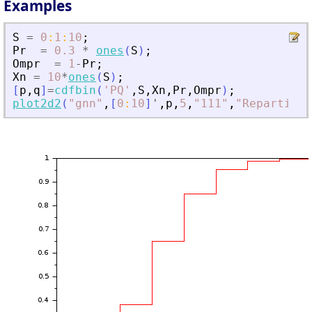
Examples
S
=
0
:
1
:
10
;
Pr
=
0.3
*
ones
(
S
)
;
Ompr
=
1
-
Pr
;
Xn
=
10
*
ones
(
S
)
;
[
p
,
q
]
=
cdfbin
(
'
PQ
'
,
S
,
Xn
,
Pr
,
Ompr
)
;
plot2d2
(
"
gnn
"
,
[
0
:
10
]
'
,
p
,
5
,
"
111
"
,
"
Repartitio