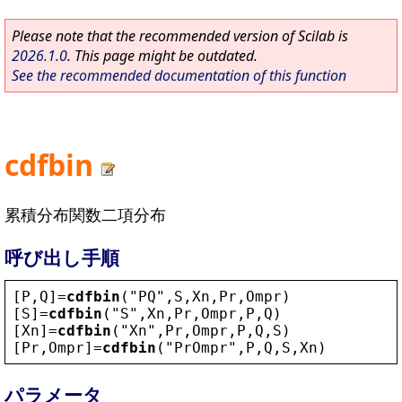
Please note that the recommended version of Scilab is
2026.1.0
. This page might be outdated.
See the recommended documentation of this function
cdfbin
累積分布関数二項分布
呼び出し手順
[
P
,
Q
]=
cdfbin
(
"
PQ
"
,
S
,
Xn
,
Pr
,
Ompr
)
[
S
]=
cdfbin
(
"
S
"
,
Xn
,
Pr
,
Ompr
,
P
,
Q
)
[
Xn
]=
cdfbin
(
"
Xn
"
,
Pr
,
Ompr
,
P
,
Q
,
S
)
[
Pr
,
Ompr
]=
cdfbin
(
"
PrOmpr
"
,
P
,
Q
,
S
,
Xn
)
パラメータ