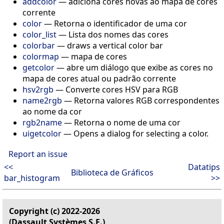
addcolor
—
adiciona cores novas ao mapa de cores
corrente
color
—
Retorna o identificador de uma cor
color_list
—
Lista dos nomes das cores
colorbar
—
draws a vertical color bar
colormap
—
mapa de cores
getcolor
—
abre um diálogo que exibe as cores no
mapa de cores atual ou padrão corrente
hsv2rgb
—
Converte cores HSV para RGB
name2rgb
—
Retorna valores RGB correspondentes
ao nome da cor
rgb2name
—
Retorna o nome de uma cor
uigetcolor
—
Opens a dialog for selecting a color.
Report an issue
<<
Datatips
Biblioteca de Gráficos
bar_histogram
>>
Copyright (c) 2022-2026
(Dassault Systèmes S.E.)