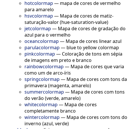
hotcolormap
—
mapa de cores de vermelho
para amarelo
hsvcolormap
—
Mapa de cores de matiz-
saturação-valor (hue-saturation-value)
jetcolormap
—
Mapa de cores de gradação do
azul para o vermelho
oceancolormap
—
Mapa de cores linear azul
parulacolormap
—
blue to yellow colormap
pinkcolormap
—
Coloração de tons em sépia
de imagens em preto e branco
rainbowcolormap
—
Mapa de cores que varia
como um de arco-íris
springcolormap
—
Mapa de cores com tons da
primavera (magenta, amarelo)
summercolormap
—
Mapa de cores com tons
do verão (verde, amarelo)
whitecolormap
—
Mapa de cores
completamente branco
wintercolormap
—
Mapa de cores com tons do
inverno (azul, verde)