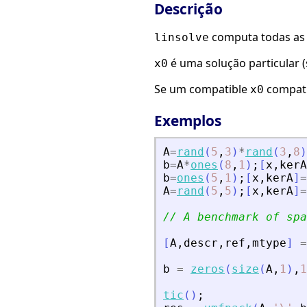
Descrição
computa todas as
linsolve
é uma solução particular 
x0
Se um compatible
compatí
x0
Exemplos
A
=
rand
(
5
,
3
)
*
rand
(
3
,
8
)
b
=
A
*
ones
(
8
,
1
)
;
[
x
,
kerA
b
=
ones
(
5
,
1
)
;
[
x
,
kerA
]
=
A
=
rand
(
5
,
5
)
;
[
x
,
kerA
]
=
// A benchmark of spa
[
A
,
descr
,
ref
,
mtype
]
=
b
=
zeros
(
size
(
A
,
1
)
,
1
tic
(
)
;