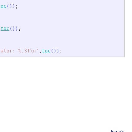
toc
(
)
)
;
,
toc
(
)
)
;
rator: %.3f\n
'
,
toc
(
)
)
;
lsq >>