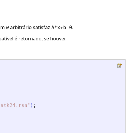
om
arbitrário satisfaz
.
w
A*x+b=0
atível é retornado, se houver.
sstk24.rsa
"
)
;