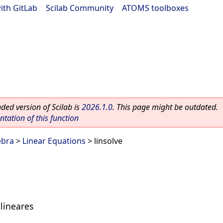
ith GitLab
|
Scilab Community
|
ATOMS toolboxes
ed version of Scilab is
2026.1.0
. This page might be outdated.
ation of this function
ebra
>
Linear Equations
> linsolve
lineares