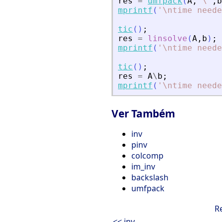
res
=
umfpack
(
A
,
'
\
'
,
b
mprintf
(
'
\ntime neede
tic
(
)
;
res
=
linsolve
(
A
,
b
)
;
mprintf
(
'
\ntime neede
tic
(
)
;
res
=
A
\
b
;
mprintf
(
'
\ntime neede
Ver Também
inv
pinv
colcomp
im_inv
backslash
umfpack
R
<< inv