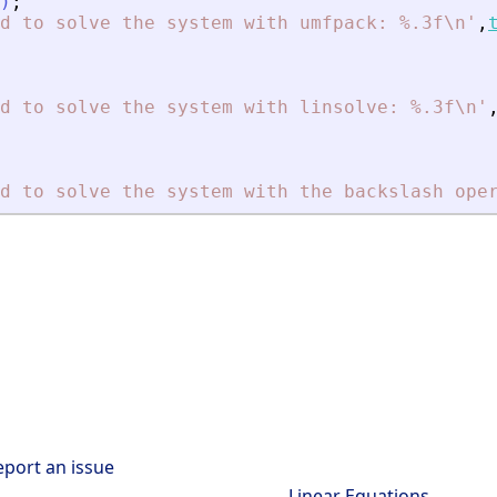
)
;
d to solve the system with umfpack: %.3f\n
'
,
d to solve the system with linsolve: %.3f\n
'
d to solve the system with the backslash ope
eport an issue
Linear Equations