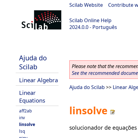
Scilab Website
|
Contribute w
Scilab Online Help
2024.0.0 - Português
scilab-branch-2024.0
Ajuda do
Scilab
Please note that the recommend
See the recommended document
Linear Algebra
Ajuda do Scilab
>>
Linear Alg
Linear
Equations
linsolve
aff2ab
inv
linsolve
solucionador de equações 
lsq
pinv