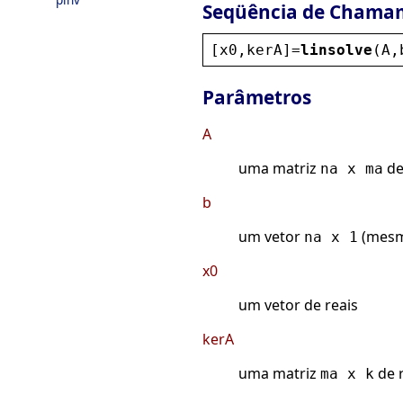
Seqüência de Chama
[
x0
,
kerA
]=
linsolve
(
A
,
Parâmetros
A
uma matriz
de
na x ma
b
um vetor
(mesm
na x 1
x0
um vetor de reais
kerA
uma matriz
de r
ma x k