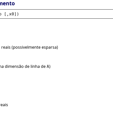
mento
b
 [,
x0
])
 reais (possivelmente esparsa)
a dimensão de linha de
)
A
eais