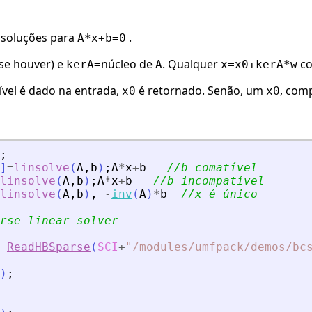
 soluções para
.
A*x+b=0
(se houver) e
núcleo de
. Qualquer
c
kerA=
A
x=x0+kerA*w
vel é dado na entrada,
é retornado. Senão, um
, comp
x0
x0
;
]
=
linsolve
(
A
,
b
)
;
A
*
x
+
b
//b comatível
linsolve
(
A
,
b
)
;
A
*
x
+
b
//b incompatível
linsolve
(
A
,
b
)
,
-
inv
(
A
)
*
b
//x é único
rse linear solver
ReadHBSparse
(
SCI
+
"
/modules/umfpack/demos/bc
)
;