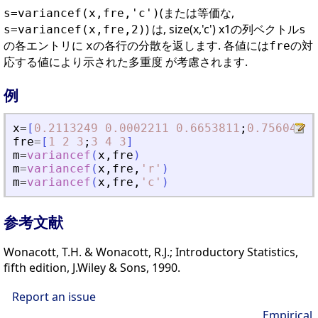
(または等価な,
s=variancef(x,fre,'c')
) は, size(x,'c') x1の列ベクトル
s=variancef(x,fre,2)
s
の各エントリに
の各行の分散を返します. 各値には
の対
x
fre
応する値により示された多重度 が考慮されます.
例
x
=
[
0.2113249
0.0002211
0.6653811
;
0.7560439
fre
=
[
1
2
3
;
3
4
3
]
m
=
variancef
(
x
,
fre
)
m
=
variancef
(
x
,
fre
,
'
r
'
)
m
=
variancef
(
x
,
fre
,
'
c
'
)
参考文献
Wonacott, T.H. & Wonacott, R.J.; Introductory Statistics,
fifth edition, J.Wiley & Sons, 1990.
Report an issue
Empirical