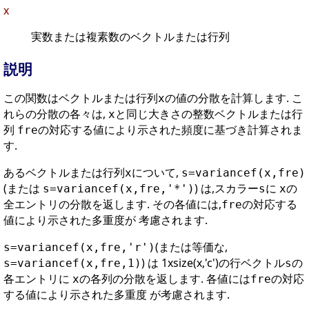
x
実数または複素数のベクトルまたは行列
説明
この関数はベクトルまたは行列
の値の分散を計算します. こ
x
れらの分散の各々は,
と同じ大きさの整数ベクトルまたは行
x
列
の対応する値により示された頻度に基づき計算されま
fre
す.
あるベクトルまたは行列
について,
x
s=variancef(x,fre)
(または
) は,スカラー
に
の
s=variancef(x,fre,'*')
s
x
全エントリの分散を返します. その各値には,
の対応する
fre
値により示された多重度が 考慮されます.
(または等価な,
s=variancef(x,fre,'r')
) は 1xsize(x,'c')の行ベクトル
の
s=variancef(x,fre,1)
s
各エントリに
の各列の分散を返します. 各値には
の対応
x
fre
する値により示された多重度 が考慮されます.