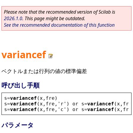
Please note that the recommended version of Scilab is
2026.1.0
. This page might be outdated.
See the recommended documentation of this function
variancef
ベクトルまたは行列の値の標準偏差
呼び出し手順
s
=
variancef
(
x
,
fre
)
s
=
variancef
(
x
,
fre
,
'
r
'
) 
or
s
=
variancef
(
x
,
fre
s
=
variancef
(
x
,
fre
,
'
c
'
) 
or
s
=
variancef
(
x
,
fre
パラメータ