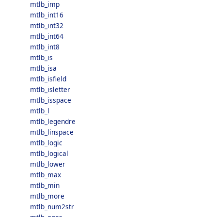
mtlb_imp
mtlb_int16
mtlb_int32
mtlb_int64
mtlb_int8
mtlb_is
mtlb_isa
mtlb_isfield
mtlb_isletter
mtlb_isspace
mtlb_l
mtlb_legendre
mtlb_linspace
mtlb_logic
mtlb_logical
mtlb_lower
mtlb_max
mtlb_min
mtlb_more
mtlb_num2str