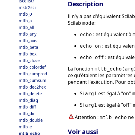
iscellstr
Description
mstr2sci
mtlb_0
Il n'y a pas d'équivalent Scil
mtlb_a
Scilab
:
mode
mtlb_all
: est équivalent à
mtlb_any
echo
mtlb_axis
: est équivalen
echo on
mtlb_beta
mtlb_box
: est équival
echo off
mtlb_close
mtlb_colordef
La fonction
mtlb_echo(arg
mtlb_cumprod
ce qu'étaient les paramètres 
mtlb_cumsum
pendant l'exécution. Pour ob
mtlb_dec2hex
Si
est égal à "on"
arg1
mtlb_delete
mtlb_diag
Si
est égal à "off"
arg1
mtlb_diff
mtlb_dir
Attention :
ne 
mtlb_echo
mtlb_double
mtlb_e
Voir aussi
mtlb_echo