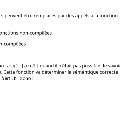
rs peuvent être remplacés par des appels à la fonction
 fonctions non-compilées
on-compilées
quand il n'était pas possible de savoir
ho arg1 [arg2]
b. Cette fonction va déterminer la sémantique correcte
s à
:
mtlb_echo