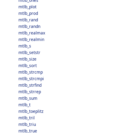
mtlb_ones
mtlb_plot
mtlb_prod
mtlb_rand
mtlb_randn
mtlb_realmax
mtlb_realmin
mtlb_s
mtlb_setstr
mtlb_size
mtlb_sort
mtlb_strcmp
mtlb_strcmpi
mtlb_strfind
mtlb_strrep
mtlb_sum
mtlb_t
mtlb_toeplitz
mtlb_tril
mtlb_triu
mtlb_true