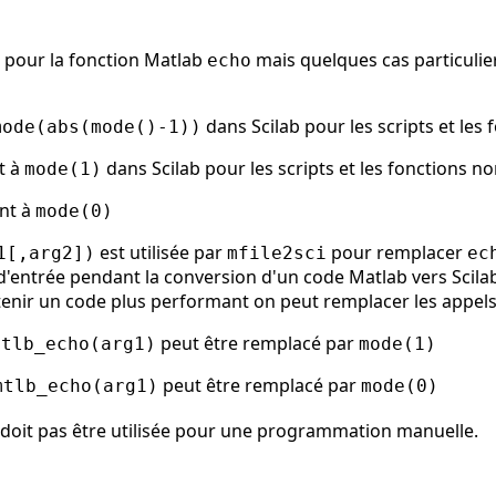
ab pour la fonction Matlab
mais quelques cas particulie
echo
dans Scilab pour les scripts et les
mode(abs(mode()-1))
t à
dans Scilab pour les scripts et les fonctions n
mode(1)
ent à
mode(0)
est utilisée par
pour remplacer
1[,arg2])
mfile2sci
ec
d'entrée pendant la conversion d'un code Matlab vers Scila
tenir un code plus performant on peut remplacer les appel
peut être remplacé par
mtlb_echo(arg1)
mode(1)
peut être remplacé par
mtlb_echo(arg1)
mode(0)
doit pas être utilisée pour une programmation manuelle.