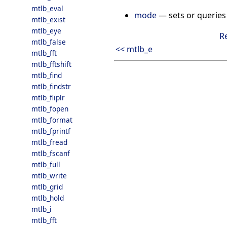
mtlb_eval
mode
— sets or queries 
mtlb_exist
mtlb_eye
R
mtlb_false
<< mtlb_e
mtlb_fft
mtlb_fftshift
mtlb_find
mtlb_findstr
mtlb_fliplr
mtlb_fopen
mtlb_format
mtlb_fprintf
mtlb_fread
mtlb_fscanf
mtlb_full
mtlb_write
mtlb_grid
mtlb_hold
mtlb_i
mtlb_fft