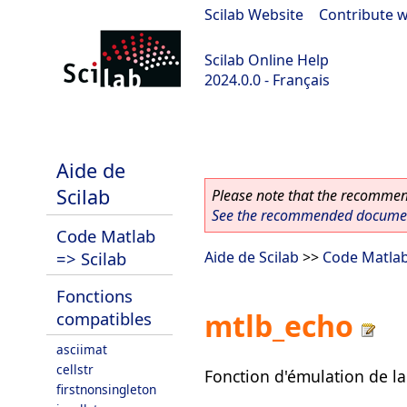
Scilab Website
|
Contribute w
Scilab Online Help
2024.0.0 - Français
scilab-branch-2024.0
Aide de
Scilab
Please note that the recommend
See the recommended document
Code Matlab
=> Scilab
Aide de Scilab
>>
Code Matlab
Fonctions
mtlb_echo
compatibles
asciimat
cellstr
Fonction d'émulation de l
firstnonsingleton