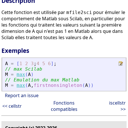
Description
Cette fonction est utilisée par
pour émuler le
mfile2sci
comportement de Matlab sous Scilab, en particulier pour
les fonctions qui traitent les valeurs suivant la première
dimension de A qui n'est pas 1 en Matlab alors que dans
Scilab elles traitent toutes les valeurs de A.
Exemples
A
=
[
1
2
3
;
4
5
6
]
;
// max Scilab
M
=
max
(
A
)
// Emulation du max Matlab
M
=
max
(
A
,
firstnonsingleton
(
A
)
)
Report an issue
Fonctions
iscellstr
<< cellstr
compatibles
>>