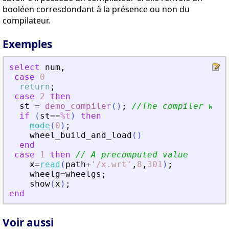
booléen corresdondant à la présence ou non du
compilateur.
Exemples
select
num
,
case
0
return
;
case
2
then
st
=
demo_compiler
(
)
;
//The compiler will
if
(
st
==
%t
)
then
mode
(
0
)
;
wheel_build_and_load
(
)
end
case
1
then
// A precomputed value
x
=
read
(
path
+
'
/x.wrt
'
,
8
,
301
)
;
wheelg
=
wheelgs
;
show
(
x
)
;
end
Voir aussi