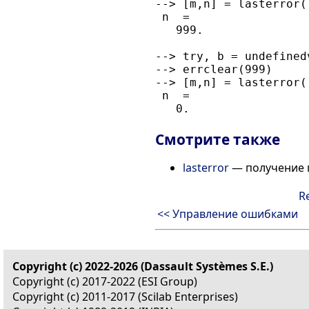
--> [m,n] = lasterror()
 n  =

   999.

--> try, b = undefined
--> errclear(999)

--> [m,n] = lasterror()
 n  =

Смотрите также
lasterror
— получение 
R
<< Управление ошибками
Copyright (c) 2022-2026 (Dassault Systèmes S.E.)
Copyright (c) 2017-2022 (ESI Group)
Copyright (c) 2011-2017 (Scilab Enterprises)