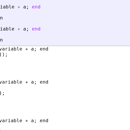
iable
+
a
;
end
n
iable
+
a
;
end
n
variable + a; end

);

variable + a; end

;

variable + a; end
