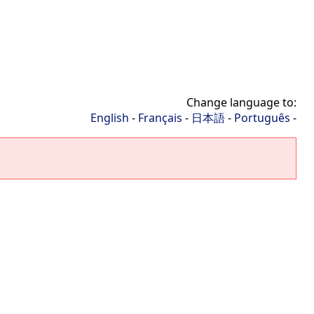
Change language to:
English
-
Français
-
日本語
-
Português
-