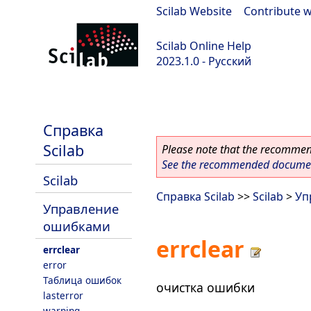
Scilab Website
|
Contribute w
Scilab Online Help
2023.1.0 - Русский
scilab-branch-minor
Справка
Scilab
Please note that the recommend
See the recommended document
Scilab
Справка Scilab
>>
Scilab
>
Уп
Управление
ошибками
errclear
errclear
error
Таблица ошибок
очистка ошибки
lasterror
warning