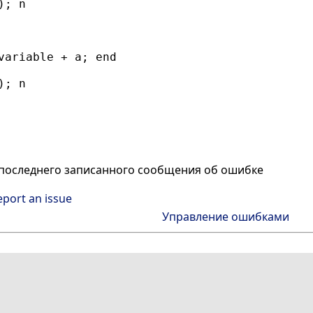
; n

variable + a; end

; n

последнего записанного сообщения об ошибке
eport an issue
Управление ошибками