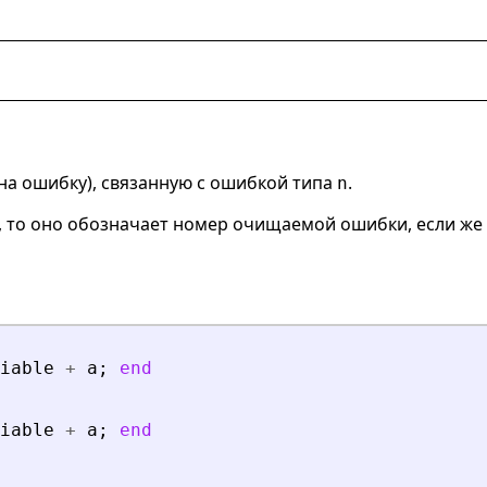
 на ошибку), связанную с ошибкой типа
.
n
), то оно обозначает номер очищаемой ошибки, если же
iable
+
a
;
end
iable
+
a
;
end