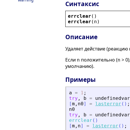
Синтаксис
errclear
()
errclear
(
n
)
Описание
Удаляет действие (реакцию
Если
положительно (
> 0
n
n
умолчанию).
Примеры
a
=
1
;
try
,
b
=
undefinedvar
[
m
,
n0
]
=
lasterror
(
)
;
n0
try
,
b
=
undefinedvar
errclear
(
)
[
m
,
n
]
=
lasterror
(
)
;