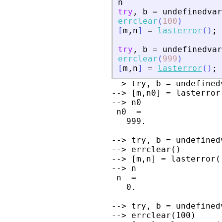
n
try
,
b
=
undefinedvar
errclear
(
100
)
[
m
,
n
]
=
lasterror
(
)
;
try
,
b
=
undefinedvar
errclear
(
999
)
[
m
,
n
]
=
lasterror
(
)
;
--> try, b = undefined
--> [m,n0] = lasterror(
--> n0

 n0  =

   999.

--> try, b = undefined
--> errclear()

--> [m,n] = lasterror()
--> n

 n  =

   0.

--> try, b = undefined
--> errclear(100)
