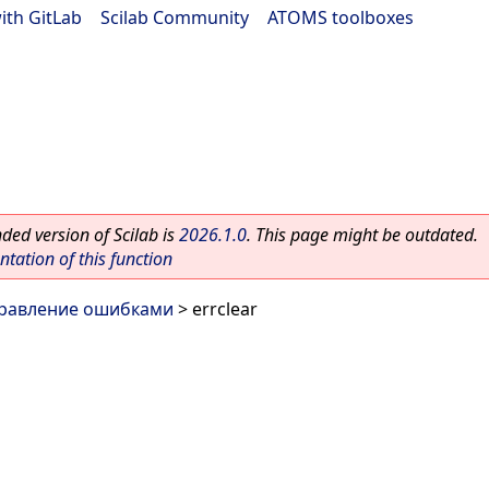
ith GitLab
|
Scilab Community
|
ATOMS toolboxes
ed version of Scilab is
2026.1.0
. This page might be outdated.
ation of this function
равление ошибками
> errclear