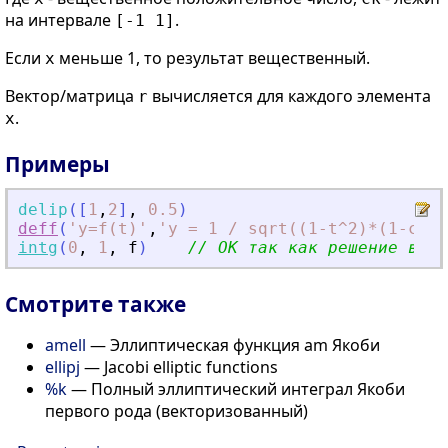
на интервале
.
[-1 1]
Если
меньше 1, то результат вещественный.
x
Вектор/матрица
вычисляется для каждого элемента
r
.
x
Примеры
delip
(
[
1
,
2
]
,
0.5
)
deff
(
'
y=f(t)
'
,
'
y = 1 / sqrt((1-t^2)*(1-ck^2
intg
(
0
,
1
,
f
)
// OK так как решение веще
Смотрите также
amell
— Эллиптическая функция am Якоби
ellipj
— Jacobi elliptic functions
%k
— Полный эллиптический интеграл Якоби
первого рода (векторизованный)