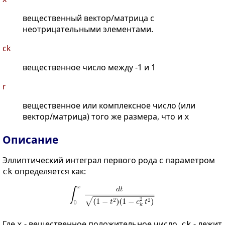
вещественный вектор/матрица с
неотрицательными элементами.
ck
вещественное число между -1 и 1
r
вещественное или комплексное число (или
вектор/матрица) того же размера, что и
x
Описание
Эллиптический интеграл первого рода с параметром
определяется как:
ck
Где
- вещественное положительное число,
- лежит
x
ck