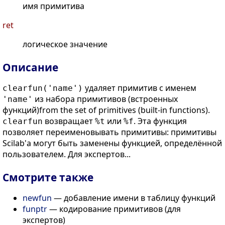
имя примитива
ret
логическое значение
Описание
удаляет примитив с именем
clearfun('name')
из набора примитивов (встроенных
'name'
функций)from the set of primitives (built-in functions).
возвращает
или
. Эта функция
clearfun
%t
%f
позволяет переименовывать примитивы: примитивы
Scilab'а могут быть заменены функцией, определённой
пользователем. Для экспертов...
Смотрите также
newfun
— добавление имени в таблицу функций
funptr
— кодирование примитивов (для
экспертов)