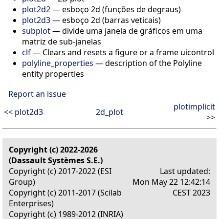
plot2d2
— esboço 2d (funções de degraus)
plot2d3
— esboço 2d (barras veticais)
subplot
— divide uma janela de gráficos em uma
matriz de sub-janelas
clf
— Clears and resets a figure or a frame uicontrol
polyline_properties
— description of the Polyline
entity properties
Report an issue
plotimplicit
<< plot2d3
2d_plot
>>
Copyright (c) 2022-2026
(Dassault Systèmes S.E.)
Copyright (c) 2017-2022 (ESI
Last updated:
Group)
Mon May 22 12:42:14
Copyright (c) 2011-2017 (Scilab
CEST 2023
Enterprises)
Copyright (c) 1989-2012 (INRIA)