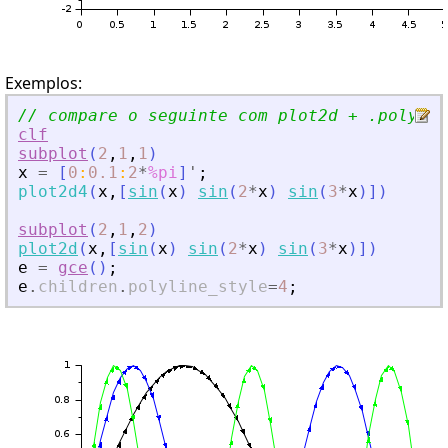
Exemplos:
// compare o seguinte com plot2d + .polylin
clf
subplot
(
2
,
1
,
1
)
x
=
[
0
:
0.1
:
2
*
%pi
]
'
;
plot2d4
(
x
,
[
sin
(
x
)
sin
(
2
*
x
)
sin
(
3
*
x
)
]
)
subplot
(
2
,
1
,
2
)
plot2d
(
x
,
[
sin
(
x
)
sin
(
2
*
x
)
sin
(
3
*
x
)
]
)
e
=
gce
(
)
;
e
.
children
.
polyline_style
=
4
;