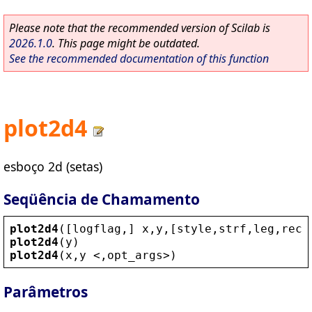
Please note that the recommended version of Scilab is
2026.1.0
. This page might be outdated.
See the recommended documentation of this function
plot2d4
esboço 2d (setas)
Seqüência de Chamamento
plot2d4
([
logflag
,] 
x
,
y
,[
style
,
strf
,
leg
,
rect
plot2d4
(
y
)
plot2d4
(
x
,
y
 <
,
opt_args
>
)
Parâmetros