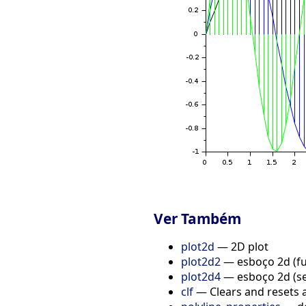
Ver Também
plot2d
— 2D plot
plot2d2
— esboço 2d (f
plot2d4
— esboço 2d (se
clf
— Clears and resets a