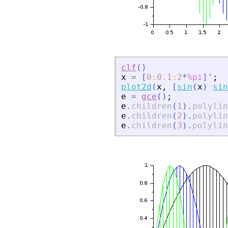
clf
(
)
x
=
[
0
:
0.1
:
2
*
%pi
]
'
;
plot2d
(
x
,
[
sin
(
x
)
sin
e
=
gce
(
)
;
e
.
children
(
1
)
.
polylin
e
.
children
(
2
)
.
polylin
e
.
children
(
3
)
.
polylin