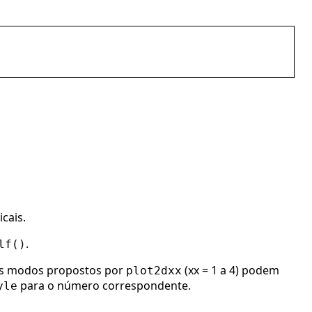
cais.
.
lf()
os modos propostos por
(xx = 1 a 4) podem
plot2dxx
para o número correspondente.
yle