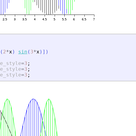
(
2
*
x
)
sin
(
3
*
x
)
]
)
e_style
=
3
;
e_style
=
3
;
e_style
=
3
;