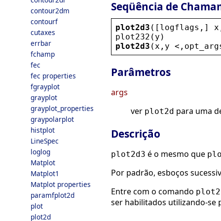
Seqüência de Chama
contour2dm
contourf
plot2d3
([
logflags
,] 
x
cutaxes
plot232
(
y
)
errbar
plot2d3
(
x
,
y
 <
,
opt_arg
fchamp
fec
Parâmetros
fec properties
fgrayplot
args
grayplot
grayplot_properties
ver
para uma de
plot2d
graypolarplot
histplot
Descrição
LineSpec
loglog
é o mesmo que
plot2d3
pl
Matplot
Por padrão, esboços sucessiv
Matplot1
Matplot properties
Entre com o comando
plot2
paramfplot2d
ser habilitados utilizando-se
plot
plot2d