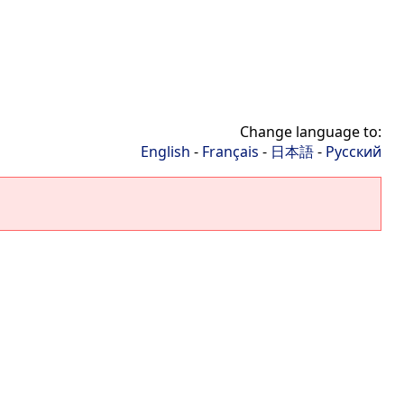
Change language to:
English
-
Français
-
日本語
-
Русский