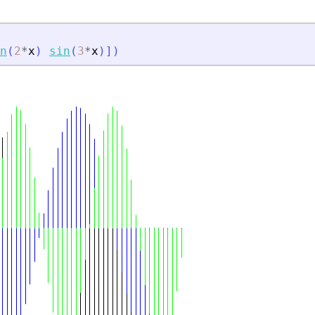
n
(
2
*
x
)
sin
(
3
*
x
)
]
)