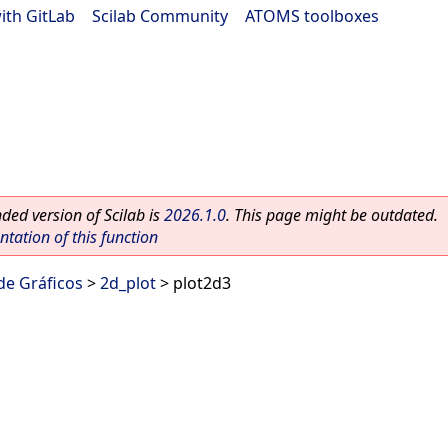
ith GitLab
|
Scilab Community
|
ATOMS toolboxes
ed version of Scilab is
2026.1.0
. This page might be outdated.
ation of this function
 de Gráficos
>
2d_plot
> plot2d3