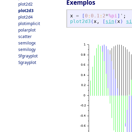
Exemplos
plot2d2
plot2d3
x
=
[
0
:
0.1
:
2
*
%pi
]
'
;
plot2d4
plot2d3
(
x
,
[
sin
(
x
)
si
plotimplicit
polarplot
scatter
semilogx
semilogy
Sfgrayplot
Sgrayplot