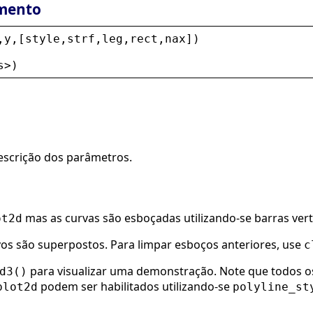
mento
,
y
,[
style
,
strf
,
leg
,
rect
,
nax
])
s
>
)
scrição dos parâmetros.
mas as curvas são esboçadas utilizando-se barras verti
ot2d
os são superpostos. Para limpar esboços anteriores, use
c
para visualizar uma demonstração. Note que todos 
d3()
podem ser habilitados utilizando-se
plot2d
polyline_st