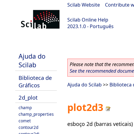
Scilab Website
|
Contribute w
Scilab Online Help
2023.1.0 - Português
scilab-branch-minor
Ajuda do
Scilab
Please note that the recommend
See the recommended document
Biblioteca de
Gráficos
Ajuda do Scilab
>>
Biblioteca
2d_plot
plot2d3
champ
champ_properties
comet
esboço 2d (barras veticais)
contour2d
contour2di