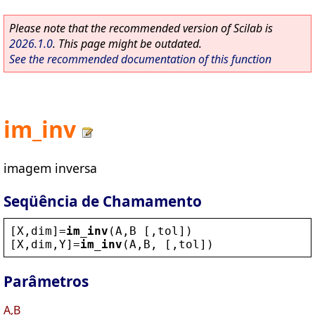
Please note that the recommended version of Scilab is
2026.1.0
. This page might be outdated.
See the recommended documentation of this function
im_inv
imagem inversa
Seqüência de Chamamento
[
X
,
dim
]=
im_inv
(
A
,
B
 [,
tol
])
[
X
,
dim
,
Y
]=
im_inv
(
A
,
B
, [,
tol
])
Parâmetros
A,B