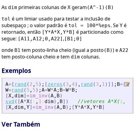
As
primeiras colunas de
geram
dim
X
(A^-1)(B)
é um limiar usado para testar a inclusão de
tol
subespaço ; o valor padrão é
. Se
é
tol = 100*%eps
Y
retornado, então
é particionado como
[Y*A*X,Y*B]
segue:
,
[A11,A12;0,A22]
[B1;0]
onde
tem posto-linha cheio (igual a posto
) e
B1
(B)
A22
tem posto-coluna cheio e tem
colunas.
dim
Exemplos
A
=
[
rand
(
2
,
5
)
;
[
zeros
(
3
,
4
)
,
rand
(
3
,
1
)
]
]
;
B
=
[
[
1
,
W
=
rand
(
5
,
5
)
;
A
=
W
*
A
;
B
=
W
*
B
;
[
X
,
dim
]
=
im_inv
(
A
,
B
)
svd
(
[
A
*
X
(
:
,
1
:
dim
)
,
B
]
)
//vetores A*X(:,1:d
[
X
,
dim
,
Y
]
=
im_inv
(
A
,
B
)
;
[
Y
*
A
*
X
,
Y
*
B
]
Ver Também