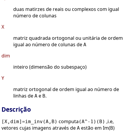
duas matirzes de reais ou complexos com igual
número de colunas
X
matriz quadrada ortogonal ou unitária de ordem
igual ao número de colunas de
A
dim
inteiro (dimensão do subespaço)
Y
matriz ortogonal de ordem igual ao número de
linhas de
e
.
A
B
Descrição
computa
,i.e,
[X,dim]=im_inv(A,B)
(A^-1)(B)
vetores cujas imagens através de
estão em Im(
)
A
B