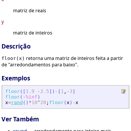
matriz de reais
y
matriz de inteiros
Descrição
retorna uma matriz de inteiros feita a partir
floor(x)
de "arredondamentos para baixo".
Exemplos
floor
(
[
1.9
-
2.5
]
)
-
[
1
,
-
3
]
floor
(
-
%inf
)
x
=
rand
(
)
*
10
^
20
;
floor
(
x
)
-
x
Ver Também
round
— arredondamento para inteiro mais