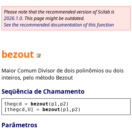
Please note that the recommended version of Scilab is
2026.1.0
. This page might be outdated.
See the recommended documentation of this function
bezout
Maior Comum Divisor de dois polinômios ou dois
inteiros, pelo método Bezout
Seqüência de Chamamento
thegcd
 = 
bezout
(
p1
,
p2
)
[
thegcd
,
U
] = 
bezout
(
p1
,
p2
)
Parâmetros