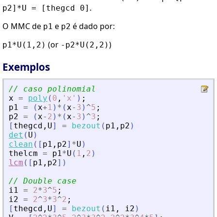
.
p2]*U = [thegcd 0]
O MMC de
e
é dado por:
p1
p2
(or
)
p1*U(1,2)
-p2*U(2,2)
Exemplos
// caso polinomial
x
=
poly
(
0
,
'
x
'
)
;
p1
=
(
x
+
1
)
*
(
x
-
3
)
^
5
;
p2
=
(
x
-
2
)
*
(
x
-
3
)
^
3
;
[
thegcd
,
U
]
=
bezout
(
p1
,
p2
)
det
(
U
)
clean
(
[
p1
,
p2
]
*
U
)
thelcm
=
p1
*
U
(
1
,
2
)
lcm
(
[
p1
,
p2
]
)
// Double case
i1
=
2
*
3
^
5
;
i2
=
2
^
3
*
3
^
2
;
[
thegcd
,
U
]
=
bezout
(
i1
,
i2
)