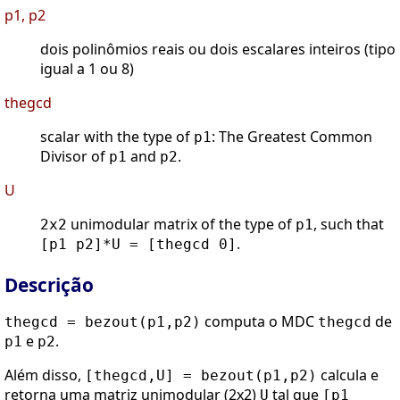
p1, p2
dois polinômios reais ou dois escalares inteiros (tipo
igual a 1 ou 8)
thegcd
scalar with the type of
: The Greatest Common
p1
Divisor of
and
.
p1
p2
U
unimodular matrix of the type of
, such that
2x2
p1
.
[p1 p2]*U = [thegcd 0]
Descrição
computa o MDC
de
thegcd = bezout(p1,p2)
thegcd
e
.
p1
p2
Além disso,
calcula e
[thegcd,U] = bezout(p1,p2)
retorna uma matriz unimodular (2x2)
tal que
U
[p1