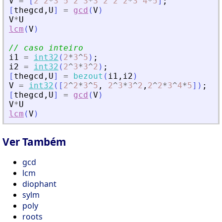
V
=
[
2
^
2
*
3
^
5
2
^
3
*
3
^
2
2
^
2
*
3
^
4
*
5
]
;
[
thegcd
,
U
]
=
gcd
(
V
)
V
*
U
lcm
(
V
)
// caso inteiro
i1
=
int32
(
2
*
3
^
5
)
;
i2
=
int32
(
2
^
3
*
3
^
2
)
;
[
thegcd
,
U
]
=
bezout
(
i1
,
i2
)
V
=
int32
(
[
2
^
2
*
3
^
5
,
2
^
3
*
3
^
2
,
2
^
2
*
3
^
4
*
5
]
)
;
[
thegcd
,
U
]
=
gcd
(
V
)
V
*
U
lcm
(
V
)
Ver Também
gcd
lcm
diophant
sylm
poly
roots