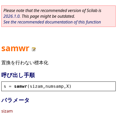
Please note that the recommended version of Scilab is
2026.1.0
. This page might be outdated.
See the recommended documentation of this function
samwr
置換を行わない標本化
呼び出し手順
s
 = 
samwr
(
sizam
,
numsamp
,
X
)
パラメータ
sizam