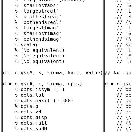
    % 'smallestabs'

    // 'S
    % 'largestreal'

    // 'L
    % 'smallestreal'

    // 'S
    % 'bothendsreal'

    // (N
    % 'largestimag'

    // 'L
    % 'smallestimag'

    // 'S
    % 'bothendsimag'

    // (N
    % scalar

    // sc
    % (No equivalent)

    // 'L
    % (No equivalent)

    // 'S
    % (No equivalent)

    // 'B
d = eigs(A, k, sigma, Name, Value)

// No equ
d = eigs(A, k, sigma, opts)

d = eigs(
    % opts.issym  = 1

    // op
    % opts.tol

    // op
    % opts.maxit (= 300)

    // op
    % opts.p

    // op
    % opts.v0

    // op
    % opts.disp

    // (N
    % opts.fail

    // (N
    % opts.spdB

    // (N