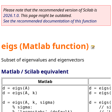
Please note that the recommended version of Scilab is
2026.1.0
. This page might be outdated.
See the recommended documentation of this function
eigs (Matlab function)
Subset of eigenvalues and eigenvectors
Matlab / Scilab equivalent
Matlab
d = eigs(A)

d = eigs(A
d = eigs(A, k)

d = eigs(
d = eigs(A, k, sigma)

d = eigs(
    % sigma:

    // si
    % 'largestabs' (default)

    // 'L