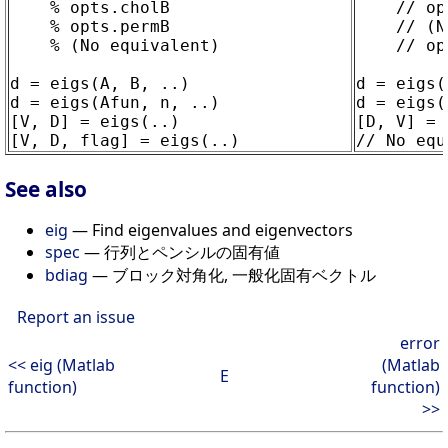
    % opts.cholB

    // op
    % opts.permB

    // (N
    % (No equivalent)

    // op
d = eigs(A, B, ..)

d = eigs(
d = eigs(Afun, n, ..)

d = eigs(
[V, D] = eigs(..)

[D, V] = 
See also
eig
— Find eigenvalues and eigenvectors
spec
— 行列とペンシルの固有値
bdiag
— ブロック対角化, 一般化固有ベクトル
Report an issue
error
<< eig (Matlab
(Matlab
E
function)
function)
>>