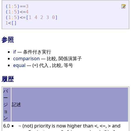
(
1
:
5
)
==
3
(
1
:
5
)
<=
4
(
1
:
5
)
<=
[
1
4
2
3
0
]
1
<
[
]
参照
if
— 条件付き実行
comparison
— 比較, 関係演算子
equal
— (=) 代入 , 比較, 等号
履歴
バ
ー
ジ
記述
ョ
ン
6.0
(not) priority is now higher than
,
,
and
~
<
<=
>