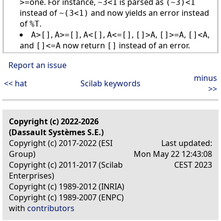
one. For instance,
is parsed as
>=
~3<1
(~3)<1
instead of
and now yields an error instead
~(3<1)
of
.
%T
,
,
,
,
,
,
,
A>[]
A>=[]
A<[]
A<=[]
[]>A
[]>=A
[]<A
and
now return
instead of an error.
[]<=A
[]
Report an issue
minus
<< hat
Scilab keywords
>>
Copyright (c) 2022-2026
(Dassault Systèmes S.E.)
Copyright (c) 2017-2022 (ESI
Last updated:
Group)
Mon May 22 12:43:08
Copyright (c) 2011-2017 (Scilab
CEST 2023
Enterprises)
Copyright (c) 1989-2012 (INRIA)
Copyright (c) 1989-2007 (ENPC)
with
contributors