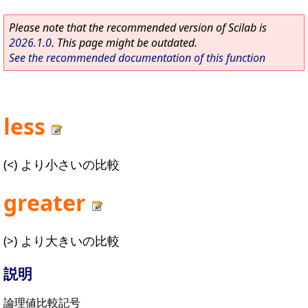
Please note that the recommended version of Scilab is
2026.1.0
. This page might be outdated.
See the recommended documentation of this function
less
(<) より小さいの比較
greater
(>) より大きいの比較
説明
論理値比較記号