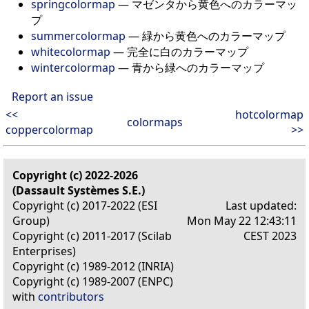
springcolormap
— マゼンタから黄色へのカラーマッ
プ
summercolormap
— 緑から黄色へのカラーマップ
whitecolormap
— 完全に白のカラーマップ
wintercolormap
— 青から緑へのカラーマップ
Report an issue
<<
hotcolormap
colormaps
coppercolormap
>>
Copyright (c) 2022-2026
(Dassault Systèmes S.E.)
Copyright (c) 2017-2022 (ESI
Last updated:
Group)
Mon May 22 12:43:11
Copyright (c) 2011-2017 (Scilab
CEST 2023
Enterprises)
Copyright (c) 1989-2012 (INRIA)
Copyright (c) 1989-2007 (ENPC)
with
contributors