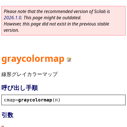
Please note that the recommended version of Scilab is
2026.1.0
. This page might be outdated.
However, this page did not exist in the previous stable
version.
graycolormap
線形グレイカラーマップ
呼び出し手順
cmap
=
graycolormap
(
n
)
引数
n