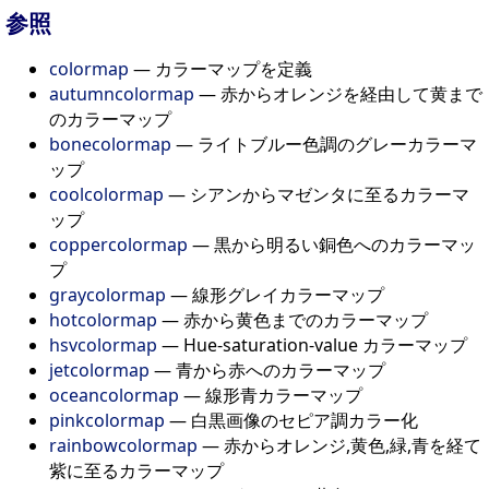
参照
colormap
— カラーマップを定義
autumncolormap
— 赤からオレンジを経由して黄まで
のカラーマップ
bonecolormap
— ライトブルー色調のグレーカラーマ
ップ
coolcolormap
— シアンからマゼンタに至るカラーマ
ップ
coppercolormap
— 黒から明るい銅色へのカラーマッ
プ
graycolormap
— 線形グレイカラーマップ
hotcolormap
— 赤から黄色までのカラーマップ
hsvcolormap
— Hue-saturation-value カラーマップ
jetcolormap
— 青から赤へのカラーマップ
oceancolormap
— 線形青カラーマップ
pinkcolormap
— 白黒画像のセピア調カラー化
rainbowcolormap
— 赤からオレンジ,黄色,緑,青を経て
紫に至るカラーマップ