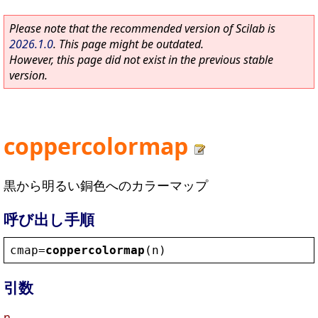
Please note that the recommended version of Scilab is
2026.1.0
. This page might be outdated.
However, this page did not exist in the previous stable
version.
coppercolormap
黒から明るい銅色へのカラーマップ
呼び出し手順
cmap
=
coppercolormap
(
n
)
引数
n