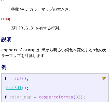
整数 >= 3, カラーマップの大きさ.
cmap
3列
を有する行列.
[R,G,B]
説明
は, 黒から明るい銅色へ変化する
色のカ
coppercolormap
n
ラーマップを計算します.
例
f
=
scf
(
)
;
plot3d1
(
)
;
f
.
color_map
=
coppercolormap
(
32
)
;