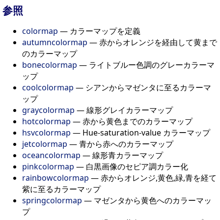
参照
colormap
— カラーマップを定義
autumncolormap
— 赤からオレンジを経由して黄まで
のカラーマップ
bonecolormap
— ライトブルー色調のグレーカラーマ
ップ
coolcolormap
— シアンからマゼンタに至るカラーマ
ップ
graycolormap
— 線形グレイカラーマップ
hotcolormap
— 赤から黄色までのカラーマップ
hsvcolormap
— Hue-saturation-value カラーマップ
jetcolormap
— 青から赤へのカラーマップ
oceancolormap
— 線形青カラーマップ
pinkcolormap
— 白黒画像のセピア調カラー化
rainbowcolormap
— 赤からオレンジ,黄色,緑,青を経て
紫に至るカラーマップ
springcolormap
— マゼンタから黄色へのカラーマッ
プ