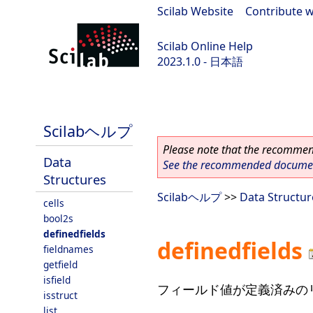
Scilab Website
|
Contribute w
Scilab Online Help
2023.1.0 - 日本語
scilab-branch-minor
Scilabヘルプ
Please note that the recommend
Data
See the recommended document
Structures
Scilabヘルプ
>>
Data Structur
cells
bool2s
definedfields
definedfields
fieldnames
getfield
isfield
フィールド値が定義済みの
isstruct
list