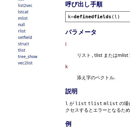
呼び出し手順
list2vec
lstcat
k
=
definedfields
(
l
)
mlist
null
パラメータ
rlist
setfield
struct
l
tlist
リスト , tlist またはmlist
tree_show
vec2list
k
添え字のベクトル.
説明
が
の場
l
list
tlist
mlist
クセスするとエラーとなるため,
例