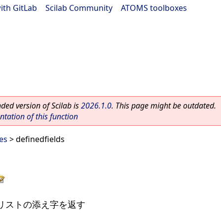
ith GitLab
|
Scilab Community
|
ATOMS toolboxes
ed version of Scilab is
2026.1.0
. This page might be outdated.
ation of this function
es
> definedfields
リストの添え字を返す