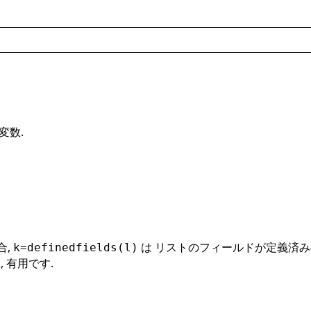
 変数.
合,
は リストのフィールドが定義済
k=definedfields(l)
 有用です.