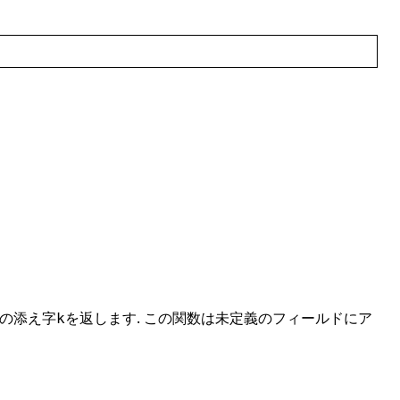
みの添え字
を返します. この関数は未定義のフィールドにア
k