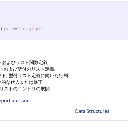
)
;
m
.
b
=
'
sdfgfgd
'
ェクトおよびリスト関数定義
ェクトおよび型付のリスト定義.
ジェクト, 型付リスト定義に向いた行列.
分的な代入または修正
びリストのエントリの展開
eport an issue
Data Structures