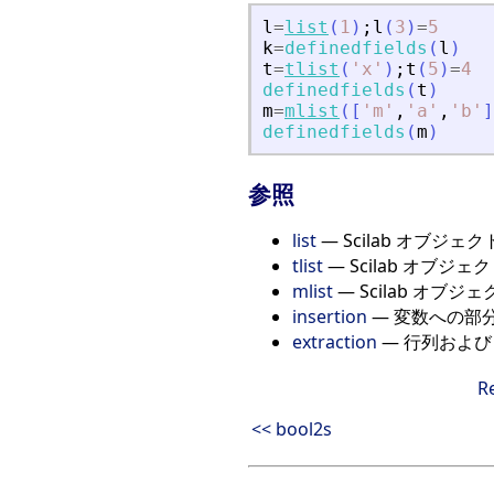
l
=
list
(
1
)
;
l
(
3
)
=
5
k
=
definedfields
(
l
)
t
=
tlist
(
'
x
'
)
;
t
(
5
)
=
4
definedfields
(
t
)
m
=
mlist
(
[
'
m
'
,
'
a
'
,
'
b
'
]
definedfields
(
m
)
参照
list
— Scilab オブジ
tlist
— Scilab オブジ
mlist
— Scilab オブ
insertion
— 変数への部
extraction
— 行列およ
R
<< bool2s