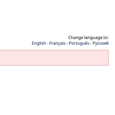
Change language to:
English
-
Français
-
Português
-
Русский