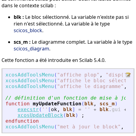
dans le contexte scilab :
blk :
Le bloc sélectionné. La variable n'existe pas si
rien n'est sélectionné. La variable à le type
scicos_block
.
scs_m :
Le diagramme complet. La variable à le type
scicos_diagram
.
Cette fonction a été introduite en Scilab 5.4.0.
xcosAddToolsMenu
(
"
affiche plop
"
,
"
disp(''pl
xcosAddToolsMenu
(
"
affiche le bloc sélection
xcosAddToolsMenu
(
"
affiche le diagramme
"
,
"
d
// définition d
'
un fonction de mise à jour
function
myUpdateFunction
(
blk
, 
scs_m
)
execstr
(
'
'
[
ok
,
blk
]
=
'
'
+
blk
.
gui
+
'
'
xcosUpdateBlock
(
blk
)
;
endfunction
xcosAddToolsMenu
(
"
met à jour le block
"
,
"
my