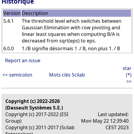
Historique
Version
Description
5.4.1
The threshold level which switches between
Gaussian Elimination with row pivoting and
linear least squares when computing B/A is
decreased from sqrt(eps) to eps.
6.0.0
1./B signifie désormais 1 ./ B, non plus 1. / B
Report an issue
star
<< semicolon
Mots clés Scilab
(*)
>>
Copyright (c) 2022-2026
(Dassault Systèmes S.E.)
Copyright (c) 2017-2022 (ESI
Last updated:
Group)
Mon May 22 12:39:40
Copyright (c) 2011-2017 (Scilab
CEST 2023
Enterprises)