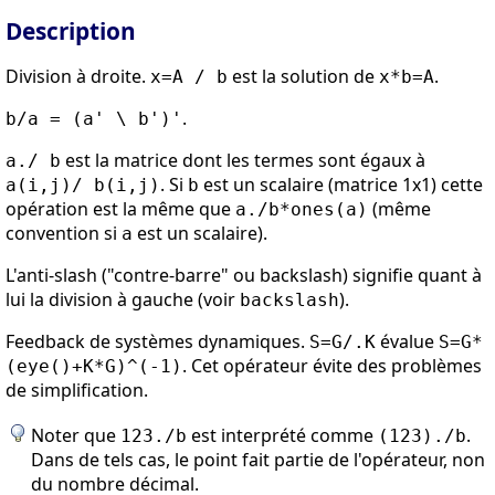
Description
Division à droite.
est la solution de
.
x=A / b
x*b=A
.
b/a = (a' \ b')'
est la matrice dont les termes sont égaux à
a./ b
. Si
est un scalaire (matrice 1x1) cette
a(i,j)/ b(i,j)
b
opération est la même que
(même
a./b*ones(a)
convention si
est un scalaire).
a
L'anti-slash ("contre-barre" ou backslash) signifie quant à
lui la division à gauche (voir
).
backslash
Feedback de systèmes dynamiques.
évalue
S=G/.K
S=G*
. Cet opérateur évite des problèmes
(eye()+K*G)^(-1)
de simplification.
Noter que
est interprété comme
.
123./b
(123)./b
Dans de tels cas, le point fait partie de l'opérateur, non
du nombre décimal.