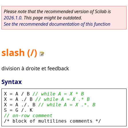
Please note that the recommended version of Scilab is
2026.1.0
. This page might be outdated.
See the recommended documentation of this function
slash (/)
division à droite et feedback
Syntax
X
 = 
A
/
B
// while A = X * B
X
 = 
A
 .
/
B
// while A = X .* B
X
 = 
A
 .
/
. 
B
// while A = X .*. B
S
 = 
G
/
. 
K
// on-row comment
/
* 
block
of
multilines
comments
 *
/