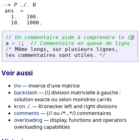
--> P ./. B

 ans  =

   1.   100.

// Un commentaire aide à comprendre le code
a
=
1
;
// Commentaire en queue de ligne
/
*
M
ê
me
longs
,
sur
plusieurs
lignes
,
les
commentaires
sont
utiles
.
*
/
Voir aussi
inv
— inverse d'une matrice
backslash
— (\) division matricielle à gauche :
solution exacte ou selon moindres carrés
kron ./.
— Kronecker left and right divisions
comments
— (// ou /*...*/) commentaires
overloading
— display, functions and operators
overloading capabilities