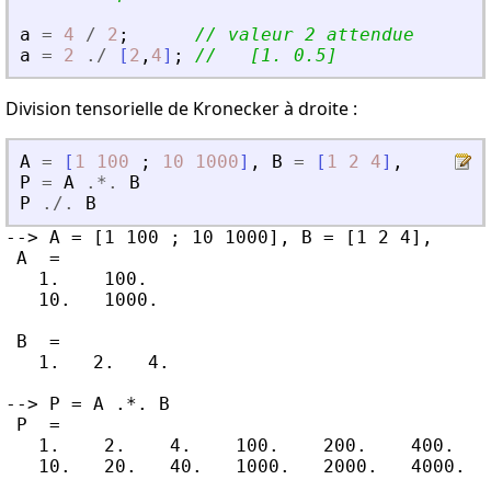
a
=
4
/
2
;
// valeur 2 attendue
a
=
2
./
[
2
,
4
]
;
//   [1. 0.5]
Division tensorielle de Kronecker à droite :
A
=
[
1
100
;
10
1000
]
,
B
=
[
1
2
4
]
,
P
=
A
.*.
B
P
./.
B
--> A = [1 100 ; 10 1000], B = [1 2 4],

 A  =

   1.    100.

   10.   1000.

 B  =

   1.   2.   4.

--> P = A .*. B

 P  =

   1.    2.    4.    100.    200.    400.

   10.   20.   40.   1000.   2000.   4000.
