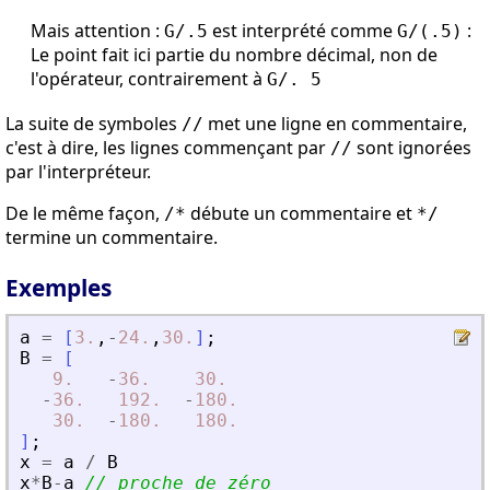
Mais attention :
est interprété comme
:
G/.5
G/(.5)
Le point fait ici partie du nombre décimal, non de
l'opérateur, contrairement à
G/. 5
La suite de symboles
met une ligne en commentaire,
//
c'est à dire, les lignes commençant par
sont ignorées
//
par l'interpréteur.
De le même façon,
débute un commentaire et
/*
*/
termine un commentaire.
Exemples
a
=
[
3.
,
-
24.
,
30.
]
;
B
=
[
9.
-
36.
30.
-
36.
192.
-
180.
30.
-
180.
180.
]
;
x
=
a
/
B
x
*
B
-
a
// proche de zéro