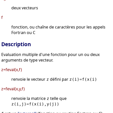
deux vecteurs
f
fonction, ou chaîne de caractères pour les appels
Fortran ou C
Description
Evaluation multiple d'une fonction pour un ou deux
arguments de type vecteur.
z=feval(x,f)
renvoie le vecteur
défini par
z
z(i)=f(x(i)
z=feval(x,y,f)
renvoie la matrice
telle que
z
z(i,j)=f(x(i),y(j))