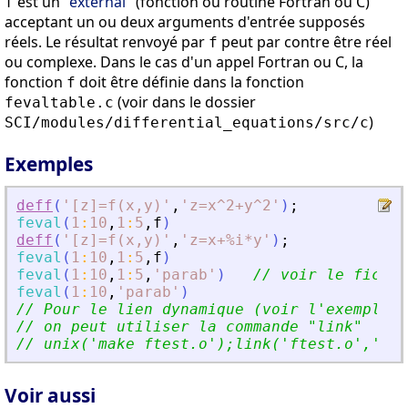
est un
"external"
(fonction ou routine Fortran ou C)
f
acceptant un ou deux arguments d'entrée supposés
réels. Le résultat renvoyé par
peut par contre être réel
f
ou complexe. Dans le cas d'un appel Fortran ou C, la
fonction
doit être définie dans la fonction
f
(voir dans le dossier
fevaltable.c
)
SCI/modules/differential_equations/src/c
Exemples
deff
(
'
[z]=f(x,y)
'
,
'
z=x^2+y^2
'
)
;
feval
(
1
:
10
,
1
:
5
,
f
)
deff
(
'
[z]=f(x,y)
'
,
'
z=x+%i*y
'
)
;
feval
(
1
:
10
,
1
:
5
,
f
)
feval
(
1
:
10
,
1
:
5
,
'
parab
'
)
// voir le fichie
feval
(
1
:
10
,
'
parab
'
)
// Pour le lien dynamique (voir l
'
exemple f
// on peut utiliser la commande 
"
link
"
// unix(
'
make ftest.o
'
);link(
'
ftest.o
'
,
'
fte
Voir aussi