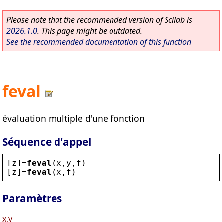
Please note that the recommended version of Scilab is
2026.1.0
. This page might be outdated.
See the recommended documentation of this function
feval
évaluation multiple d'une fonction
Séquence d'appel
[
z
]=
feval
(
x
,
y
,
f
)
[
z
]=
feval
(
x
,
f
)
Paramètres
x,y