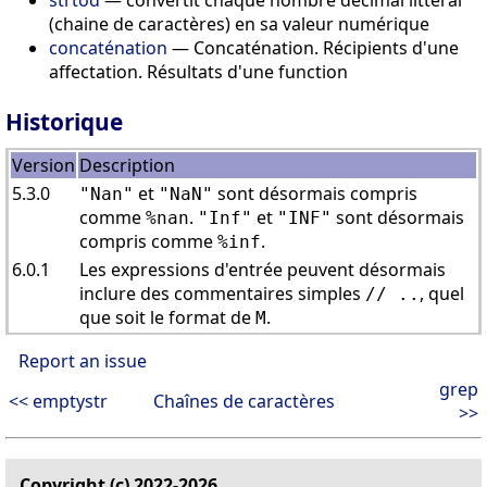
(chaine de caractères) en sa valeur numérique
concaténation
— Concaténation. Récipients d'une
affectation. Résultats d'une function
Historique
Version
Description
5.3.0
et
sont désormais compris
"Nan"
"NaN"
comme
.
et
sont désormais
%nan
"Inf"
"INF"
compris comme
.
%inf
6.0.1
Les expressions d'entrée peuvent désormais
inclure des commentaires simples
, quel
// ..
que soit le format de
.
M
Report an issue
grep
<< emptystr
Chaînes de caractères
>>
Copyright (c) 2022-2026