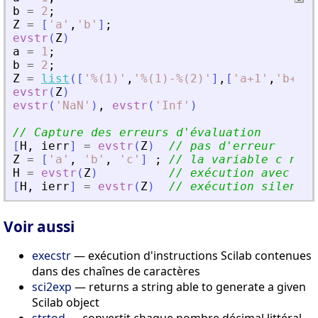
b
=
2
;
Z
=
[
'
a
'
,
'
b
'
]
;
evstr
(
Z
)
a
=
1
;
b
=
2
;
Z
=
list
(
[
'
%(1)
'
,
'
%(1)-%(2)
'
]
,
[
'
a+1
'
,
'
b+1
'
]
evstr
(
Z
)
evstr
(
'
NaN
'
)
,
evstr
(
'
Inf
'
)
// Capture des erreurs d
'
évaluation
[
H
,
ierr
]
=
evstr
(
Z
)
// pas d
'
erreur
Z
=
[
'
a
'
,
'
b
'
,
'
c
'
]
;
// la variable c n
'
es
H
=
evstr
(
Z
)
// exécution avec err
[
H
,
ierr
]
=
evstr
(
Z
)
// exécution silencie
Voir aussi
execstr
— exécution d'instructions Scilab contenues
dans des chaînes de caractères
sci2exp
— returns a string able to generate a given
Scilab object
strtod
— convertit chaque nombre décimal littéral