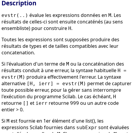
Description
évalue les expressions données en
. Les
evstr(..)
M
résultats de celles-ci sont ensuite concaténés (au sens
ensembliste) pour construire
.
H
Toutes les expressions sont supposées produire des
résultats de types et de tailles compatibles avec leur
concatenation.
Si l'évaluation d'un terme de
ou la concaténation des
M
résultats conduit à une erreur, la syntaxe habituelle
H =
produira effectivement l'erreur. La syntaxe
evstr(M)
alternative
permet de capturer
[H, ierr] = evstr(M)
toute possible erreur, pour la gérer sans interrompre
l'exécution du programme Scilab. Le cas échéant,
H
retourne
et
retourne
ou un autre code
[]
ierr
999
entier > 0.
Si
est fournie en 1er élément d'une list(), les
M
expressions Scilab fournies dans
sont évaluées
subExpr