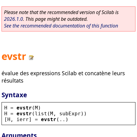
Please note that the recommended version of Scilab is
2026.1.0
. This page might be outdated.
See the recommended documentation of this function
evstr
évalue des expressions Scilab et concatène leurs
résultats
Syntaxe
H
 = 
evstr
(
M
)
H
 = 
evstr
(
list
(
M
, 
subExpr
))
[
H
, 
ierr
] = 
evstr
(..)
Arguments