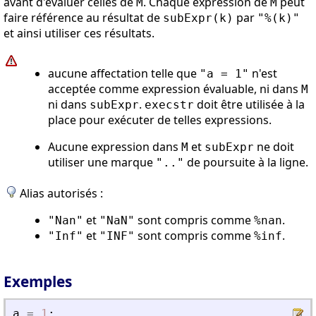
avant d'évaluer celles de
. Chaque expression de
peut
M
M
faire référence au résultat de
par
subExpr(k)
"%(k)"
et ainsi utiliser ces résultats.
aucune affectation telle que
n'est
"a = 1"
acceptée comme expression évaluable, ni dans
M
ni dans
.
doit être utilisée à la
subExpr
execstr
place pour exécuter de telles expressions.
Aucune expression dans
et
ne doit
M
subExpr
utiliser une marque
de poursuite à la ligne.
".."
Alias autorisés :
et
sont compris comme
.
"Nan"
"NaN"
%nan
et
sont compris comme
.
"Inf"
"INF"
%inf
Exemples
a
=
1
;