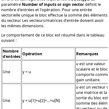
paramètre
Number of inputs or sign vector
définit le
nombre d'entrées et l'opération. Pour une entrée
vectorielle unique le bloc effectue la somme des éléments
du vecteur. Les vecteurs/matrices d'entrée doivent avoir
les mêmes dimensions.
Le comportement de ce bloc est résumé dans le tableau
suivant :
Nombre
Opération
Remarques
d'entrées
u
est une valeur
scalaire et le bloc
Une
y = u
comporte comme
gain unitaire.
u
est un vecteur 
une matrice et la
sortie du bloc est 
Une
y = u[1]+u[2]+...+u[N]
somme des éléme
du vecteur ou de 