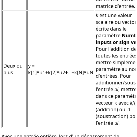
matrice d'entrée.
k
est une valeur
scalaire ou vector
écrite dans le
paramètre
Numbe
inputs or sign ve
Pour l'addition de
toutes les entrées
mettre simplemen
Deux ou
y =
paramètre au no
plus
k[1]*u1+k[2]*u2+...+k[N]*uN
d'entrées. Pour
additionner/soust
l'entrée
ui
, mettre
dans ce paramètr
vecteur k avec
k[i]
(addition) ou -1
(soustraction) po
l'entrée
ui
.
Avec une entrée entière, lors d'un dépassement de