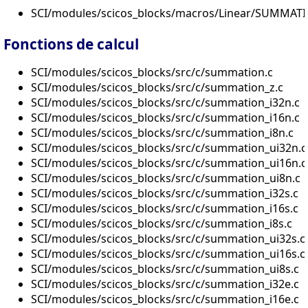
SCI/modules/scicos_blocks/macros/Linear/SUMMATI
Fonctions de calcul
SCI/modules/scicos_blocks/src/c/summation.c
SCI/modules/scicos_blocks/src/c/summation_z.c
SCI/modules/scicos_blocks/src/c/summation_i32n.c
SCI/modules/scicos_blocks/src/c/summation_i16n.c
SCI/modules/scicos_blocks/src/c/summation_i8n.c
SCI/modules/scicos_blocks/src/c/summation_ui32n.c
SCI/modules/scicos_blocks/src/c/summation_ui16n.c
SCI/modules/scicos_blocks/src/c/summation_ui8n.c
SCI/modules/scicos_blocks/src/c/summation_i32s.c
SCI/modules/scicos_blocks/src/c/summation_i16s.c
SCI/modules/scicos_blocks/src/c/summation_i8s.c
SCI/modules/scicos_blocks/src/c/summation_ui32s.c
SCI/modules/scicos_blocks/src/c/summation_ui16s.c
SCI/modules/scicos_blocks/src/c/summation_ui8s.c
SCI/modules/scicos_blocks/src/c/summation_i32e.c
SCI/modules/scicos_blocks/src/c/summation_i16e.c