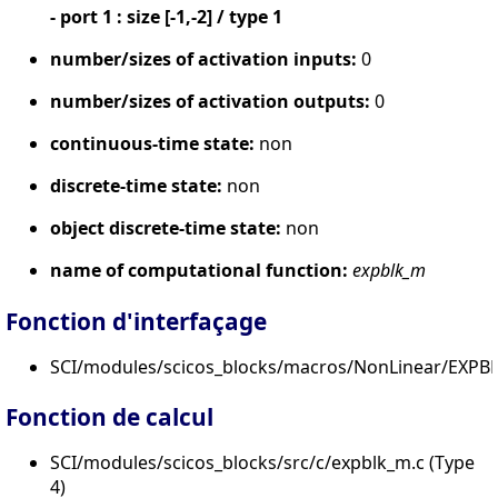
- port 1 : size [-1,-2] / type 1
number/sizes of activation inputs:
0
number/sizes of activation outputs:
0
continuous-time state:
non
discrete-time state:
non
object discrete-time state:
non
name of computational function:
expblk_m
Fonction d'interfaçage
SCI/modules/scicos_blocks/macros/NonLinear/EXPBL
Fonction de calcul
SCI/modules/scicos_blocks/src/c/expblk_m.c (Type
4)