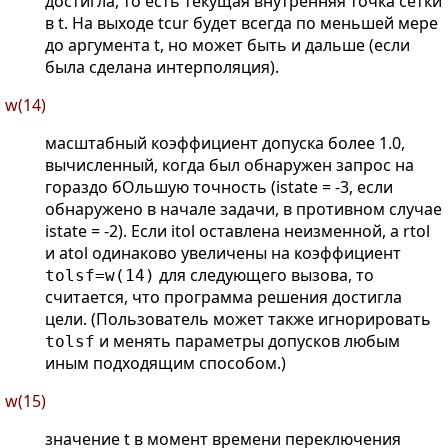
достигла, то есть текущая внутренняя точка сетки
в t. На выходе tcur будет всегда по меньшей мере
до аргумента t, но может быть и дальше (если
была сделана интерполяция).
w(14)
масштабный коэффициент допуска более 1.0,
вычисленный, когда был обнаружен запрос на
гораздо бОльшую точность (istate = -3, если
обнаружено в начале задачи, в противном случае
istate = -2). Если itol оставлена неизменной, а rtol
и atol одинаково увеличены на коэффициент
для следующего вызова, то
tolsf=w(14)
считается, что программа решения достигла
цели. (Пользователь может также игнорировать
и менять параметры допусков любым
tolsf
иным подходящим способом.)
w(15)
значение t в момент времени переключения