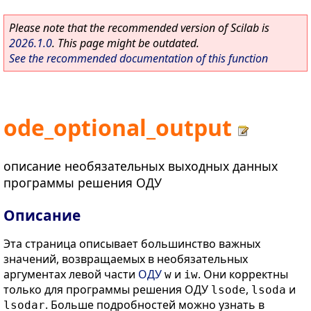
Please note that the recommended version of Scilab is
2026.1.0
. This page might be outdated.
See the recommended documentation of this function
ode_optional_output
описание необязательных выходных данных
программы решения ОДУ
Описание
Эта страница описывает большинство важных
значений, возвращаемых в необязательных
аргументах левой части
ОДУ
и
. Они корректны
w
iw
только для программы решения ОДУ
,
и
lsode
lsoda
. Больше подробностей можно узнать в
lsodar