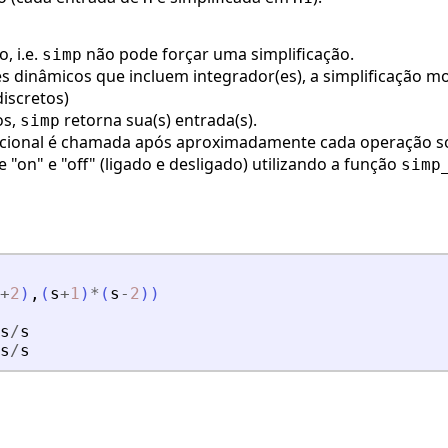
, i.e.
não pode forçar uma simplificação.
simp
s dinâmicos que incluem integrador(es), a simplificação mod
iscretos)
os,
retorna sua(s) entrada(s).
simp
acional é chamada após aproximadamente cada operação sob
e "on" e "off" (ligado e desligado) utilizando a função
simp
+
2
)
,
(
s
+
1
)
*
(
s
-
2
)
)
s
/
s
s
/
s