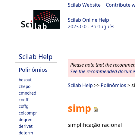
Scilab Website
|
Contribute w
Scilab Online Help
2023.0.0 - Português
scilab-2023.0.0
Scilab Help
Please note that the recommend
Polinômios
See the recommended document
bezout
Scilab Help
>>
Polinômios
> s
chepol
cmndred
coeff
simp
coffg
colcompr
degree
simplificação racional
derivat
determ