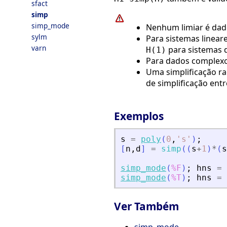
sfact
simp
simp_mode
Nenhum limiar é dado
sylm
Para sistemas lineare
varn
para sistemas d
H(1)
Para dados complex
Uma simplificação r
de simplificação entr
Exemplos
s
=
poly
(
0
,
'
s
'
)
;
[
n
,
d
]
=
simp
(
(
s
+
1
)
*
(
s
simp_mode
(
%F
)
;
hns
=
simp_mode
(
%T
)
;
hns
=
Ver Também
simp_mode