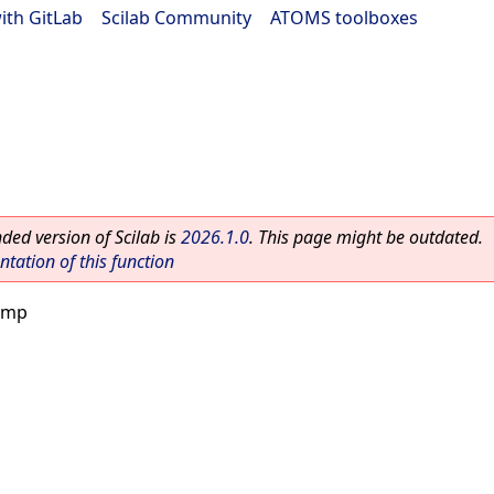
ith GitLab
|
Scilab Community
|
ATOMS toolboxes
ed version of Scilab is
2026.1.0
. This page might be outdated.
ation of this function
imp