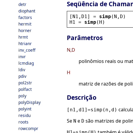
Seqüência de Chama
detr
diophant
[
N1
,
D1
] = 
simp
(
N
,
D
)
factors
H1
 = 
simp
(
H
)
hermit
horner
Parâmetros
hrmt
htrianr
N,D
inv_coeff
invr
polinômios reais ou mat
lcmdiag
ldiv
H
pdiv
pol2str
matriz de razões de pol
polfact
poly
Descrição
polyDisplay
polyint
calcul
[n1,d1]=simp(n,d)
residu
Se
e
são matrizes de polin
N
D
roots
rowcompr
também é válid
H1=simp(H)