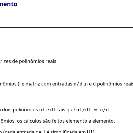
mento
rizes de polinômios reais
inômios (i.e matriz com entradas
,
e
polinômios reai
n/d
n
d
a dois polinômios
e
tais que
.
n1
d1
n1/d1 = n/d
ômios, os cálculos são feitos elemento a elemento.
o (cada entrada de
é simplificada em
).
H
H1