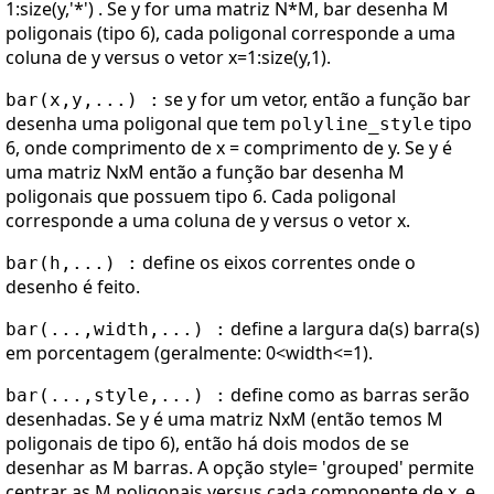
1:size(y,'*') . Se y for uma matriz N*M, bar desenha M
poligonais (tipo 6), cada poligonal corresponde a uma
coluna de y versus o vetor x=1:size(y,1).
se y for um vetor, então a função bar
bar(x,y,...) :
desenha uma poligonal que tem
tipo
polyline_style
6, onde comprimento de x = comprimento de y. Se y é
uma matriz NxM então a função bar desenha M
poligonais que possuem tipo 6. Cada poligonal
corresponde a uma coluna de y versus o vetor x.
define os eixos correntes onde o
bar(h,...) :
desenho é feito.
define a largura da(s) barra(s)
bar(...,width,...) :
em porcentagem (geralmente: 0<width<=1).
define como as barras serão
bar(...,style,...) :
desenhadas. Se y é uma matriz NxM (então temos M
poligonais de tipo 6), então há dois modos de se
desenhar as M barras. A opção style= 'grouped' permite
centrar as M poligonais versus cada componente de x, e