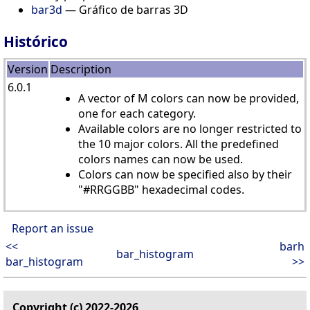
bar3d
— Gráfico de barras 3D
Histórico
Version
Description
6.0.1
A vector of M colors can now be provided,
one for each category.
Available colors are no longer restricted to
the 10 major colors. All the predefined
colors names can now be used.
Colors can now be specified also by their
"#RRGGBB" hexadecimal codes.
Report an issue
<<
barh
bar_histogram
bar_histogram
>>
Copyright (c) 2022-2026