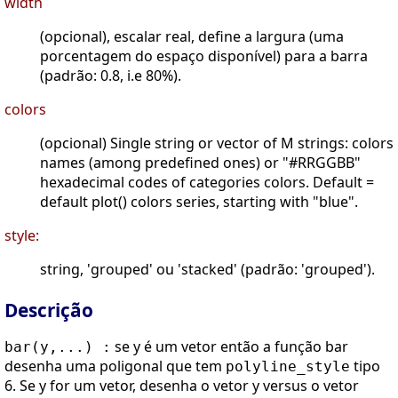
width
(opcional), escalar real, define a largura (uma
porcentagem do espaço disponível) para a barra
(padrão: 0.8, i.e 80%).
colors
(opcional) Single string or vector of M strings: colors
names (among predefined ones) or "#RRGGBB"
hexadecimal codes of categories colors. Default =
default plot() colors series, starting with "blue".
style:
string, 'grouped' ou 'stacked' (padrão: 'grouped').
Descrição
se y é um vetor então a função bar
bar(y,...) :
desenha uma poligonal que tem
tipo
polyline_style
6. Se y for um vetor, desenha o vetor y versus o vetor