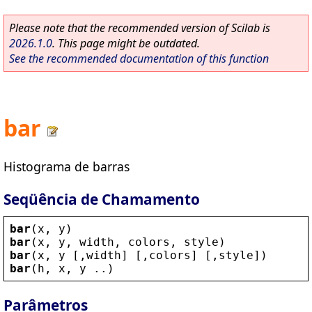
Please note that the recommended version of Scilab is
2026.1.0
. This page might be outdated.
See the recommended documentation of this function
bar
Histograma de barras
Seqüência de Chamamento
bar
(
x
, 
y
)
bar
(
x
, 
y
, 
width
, 
colors
, 
style
)
bar
(
x
, 
y
 [,
width
] [,
colors
] [,
style
])
bar
(
h
, 
x
, 
y
 ..)
Parâmetros