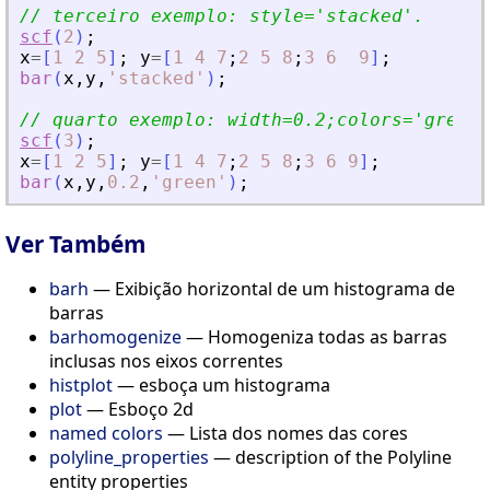
// terceiro exemplo: style=
'
stacked
'
.
scf
(
2
)
;
x
=
[
1
2
5
]
;
y
=
[
1
4
7
;
2
5
8
;
3
6
9
]
;
bar
(
x
,
y
,
'
stacked
'
)
;
// quarto exemplo: width=0.2;colors=
'
green
'
scf
(
3
)
;
x
=
[
1
2
5
]
;
y
=
[
1
4
7
;
2
5
8
;
3
6
9
]
;
bar
(
x
,
y
,
0.2
,
'
green
'
)
;
Ver Também
barh
— Exibição horizontal de um histograma de
barras
barhomogenize
— Homogeniza todas as barras
inclusas nos eixos correntes
histplot
— esboça um histograma
plot
— Esboço 2d
named colors
— Lista dos nomes das cores
polyline_properties
— description of the Polyline
entity properties