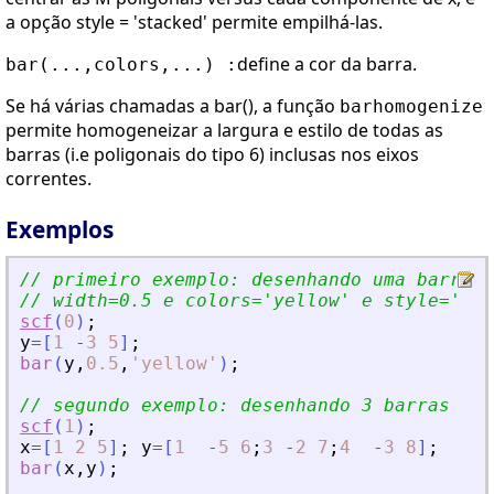
a opção style = 'stacked' permite empilhá-las.
define a cor da barra.
bar(...,colors,...) :
Se há várias chamadas a bar(), a função
barhomogenize
permite homogeneizar a largura e estilo de todas as
barras (i.e poligonais do tipo 6) inclusas nos eixos
correntes.
Exemplos
// primeiro exemplo: desenhando uma barra (
// width=0.5 e colors=
'
yellow
'
 e style=
'
gro
scf
(
0
)
;
y
=
[
1
-
3
5
]
;
bar
(
y
,
0.5
,
'
yellow
'
)
;
// segundo exemplo: desenhando 3 barras (i.
scf
(
1
)
;
x
=
[
1
2
5
]
;
y
=
[
1
-
5
6
;
3
-
2
7
;
4
-
3
8
]
;
bar
(
x
,
y
)
;