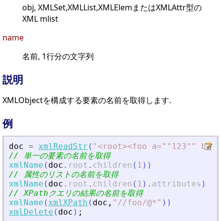
obj, XMLSet,XMLList,XMLElemまたはXMLAttr型の
XML mlist
name
名前, 1行分の文字列
説明
XMLObjectを構成する要素の名前を取得します.
例
doc
=
xmlReadStr
(
"
<
root
>
<
foo a=""123"" b=""
// 単一の要素の名前を取得
xmlName
(
doc
.
root
.
children
(
1
)
)
// 属性のリストの名前を取得
xmlName
(
doc
.
root
.
children
(
1
)
.
attributes
)
// XPathクエリの結果の名前を取得
xmlName
(
xmlXPath
(
doc
,
"
//foo/@*
"
)
)
xmlDelete
(
doc
)
;