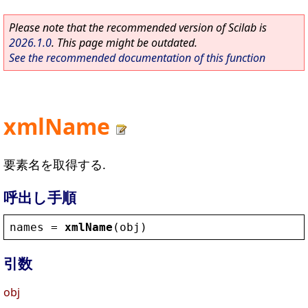
Please note that the recommended version of Scilab is
2026.1.0
. This page might be outdated.
See the recommended documentation of this function
xmlName
要素名を取得する.
呼出し手順
names
 = 
xmlName
(
obj
)
引数
obj