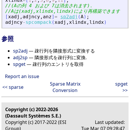
xlindx
=
[
1
,
2
,
3
,
8
,
9
,
11
]
;
//(Aの列 4 および 7は消去されます).
//Aは(xadj,xlindx,lindx)により再構築できます.
[
xadj
,
adjncy
,
anz
]
=
sp2adj
(
A
)
;
adjncy
-
spcompack
(
xadj
,
xlindx
,
lindx
)
参照
sp2adj
— 疎行列を隣接形式に変換する
adj2sp
— 隣接形式を疎行列に変換.
spget
— 疎行列のエントリを取得
Report an issue
Sparse Matrix
spget
<< sparse
Conversion
>>
Copyright (c) 2022-2026
(Dassault Systèmes S.E.)
Copyright (c) 2017-2022 (ESI
Last updated:
Group)
Tue Mar 07 09:28:47