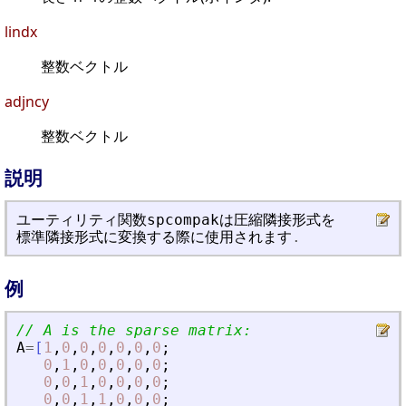
lindx
整数ベクトル
adjncy
整数ベクトル
説明
ユ
ー
テ
ィ
リ
テ
ィ
関
数
spcompak
は
圧
縮
隣
接
形
式
を
標
準
隣
接
形
式
に
変
換
す
る
際
に
使
用
さ
れ
ま
す
.
例
// A is the sparse matrix:
A
=
[
1
,
0
,
0
,
0
,
0
,
0
,
0
;
0
,
1
,
0
,
0
,
0
,
0
,
0
;
0
,
0
,
1
,
0
,
0
,
0
,
0
;
0
,
0
,
1
,
1
,
0
,
0
,
0
;