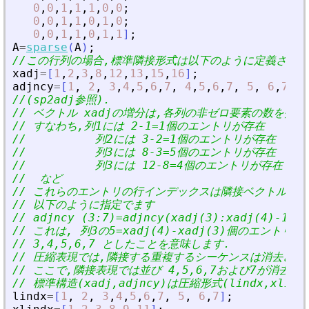
0
,
0
,
1
,
1
,
1
,
0
,
0
;
0
,
0
,
1
,
1
,
0
,
1
,
0
;
0
,
0
,
1
,
1
,
0
,
1
,
1
]
;
A
=
sparse
(
A
)
;
//この行列の場合,標準隣接形式は以下のように定義されま
xadj
=
[
1
,
2
,
3
,
8
,
12
,
13
,
15
,
16
]
;
adjncy
=
[
1
,
2
,
3
,
4
,
5
,
6
,
7
,
4
,
5
,
6
,
7
,
5
,
6
,
7
,
7
//(sp2adj参照).
// ベクトル xadjの増分は,各列の非ゼロ要素の数を指定
// すなわち,列1には 2-1=1個のエントリが存在
//          列2には 3-2=1個のエントリが存在
//          列3には 8-3=5個のエントリが存在
//          列3には 12-8=4個のエントリが存在
//  など
// これらのエントリの行インデックスは隣接ベクトルに
// 以下のように指定でます
// adjncy (3:7)=adjncy(xadj(3):xadj(4)-1)=[
// これは, 列3の5=xadj(4)-xadj(3)個のエント
// 3,4,5,6,7 としたことを意味します.
// 圧縮表現では,隣接する重複するシーケンスは消去され
// ここで,隣接表現では並び 4,5,6,7および7が消去さ
// 標準構造(xadj,adjncy)は圧縮形式(lindx,xli
lindx
=
[
1
,
2
,
3
,
4
,
5
,
6
,
7
,
5
,
6
,
7
]
;